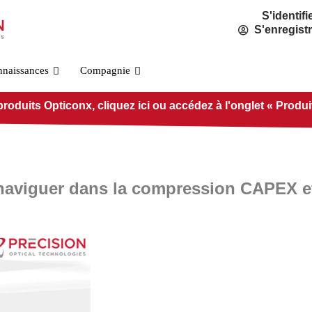
S'identifi
S'enregist
nnaissances
Compagnie
duits Opticonx, cliquez ici ou accédez à l'onglet « Produits 
r naviguer dans la compression CAPEX 
Norme OSFP800
PRÉ-O800-IB-2DR4
PRÉ-O800-IB-2VR4
PRÉ-O800-IB-VR8