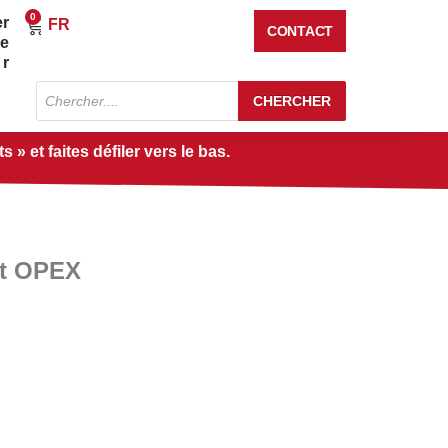
0
er
Panier
FR
CONTACT
re
r
Recherche
CHERCHER
de
produits
» et faites défiler vers le bas.
et OPEX