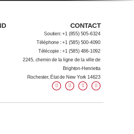
ND
CONTACT
Soutien: +
1 (855) 505-6324
Téléphone : +1 (585) 500-4090
Télécopie : +1 (585) 486-1092
2245, chemin de la ligne de la ville de
Brighton-Henrietta
Rochester, État de New York 14623
F
L
T
Y
a
i
w
o
c
n
i
u
e
k
t
t
b
e
t
u
o
d
e
b
o
I
r
e
k
n
-
-
f
i
n