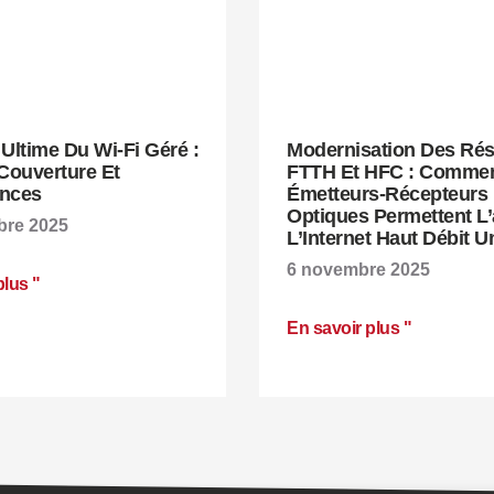
Ultime Du Wi-Fi Géré :
Modernisation Des Ré
, Couverture Et
FTTH Et HFC : Commen
nces
Émetteurs-Récepteurs
Optiques Permettent L
bre 2025
L’Internet Haut Débit U
6 novembre 2025
plus "
En savoir plus "