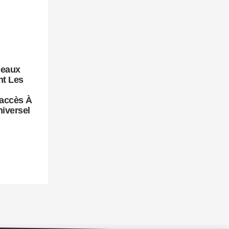
seaux
t Les
’accès À
niversel