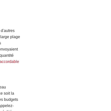
 d'autres
 large plage
s
 envoyaient
quantité
e accordable
seau
e soit la
des budgets
appelez-