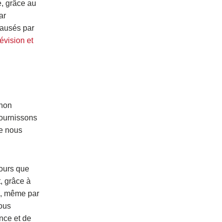
e, grâce au
ar
causés par
évision et
 non
fournissons
ue nous
jours que
, grâce à
e, même par
nous
nce et de