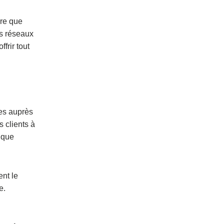
ure que
es réseaux
frir tout
res auprès
s clients à
 que
ent le
e.