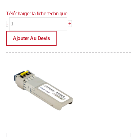
Télécharger la fiche technique
quantité
+
-
de
PRE-
Ajouter Au Devis
CSFP2-
B35(53)-20I