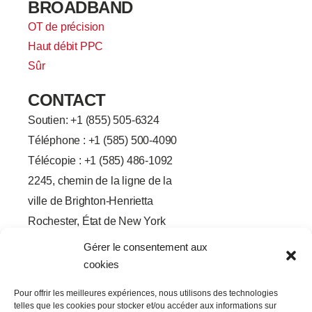
BROADBAND
OT de précision
Haut débit PPC
Sûr
CONTACT
Soutien: +
1 (855) 505-6324
Téléphone : +1 (585) 500-4090
Télécopie : +1 (585) 486-1092
2245, chemin de la ligne de la
ville de Brighton-Henrietta
Rochester, État de New York
14623
Gérer le consentement aux
F
L
T
Y
cookies
a
i
w
o
c
n
i
u
e
k
t
t
Pour offrir les meilleures expériences, nous utilisons des technologies
b
e
t
u
telles que les cookies pour stocker et/ou accéder aux informations sur
o
d
e
b