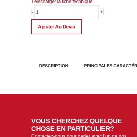
Télécharger la fiche technique
quantité
+
-
de
PRE-
Ajouter Au Devis
SFP-
TME
DESCRIPTION
PRINCIPALES CARACTÉR
VOUS CHERCHEZ QUELQUE
CHOSE EN PARTICULIER?
Contactez-nous pour parler avec l'un de nos