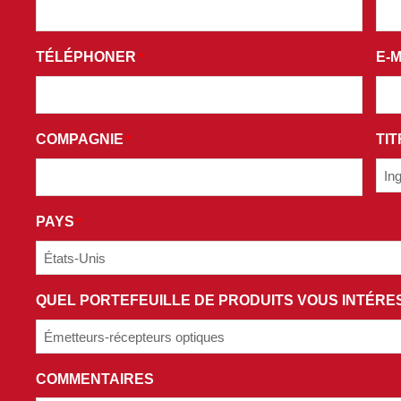
CE
FORMULAIRE,
TÉLÉPHONER
E-M
*
VOUS
CONSENTEZ
À
RECEVOIR
COMPAGNIE
TIT
*
DES
E-
MAILS
PROMOTIONNELS
PAYS
*
ET
ACCEPTEZ
LES
QUEL PORTEFEUILLE DE PRODUITS VOUS INTÉRES
TERMES
ET
CONDITIONS
DE
COMMENTAIRES
NOTRE