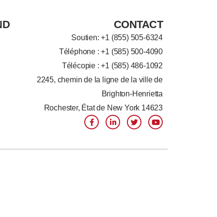
ND
CONTACT
Soutien: +
1 (855) 505-6324
Téléphone : +1 (585) 500-4090
Télécopie : +1 (585) 486-1092
2245, chemin de la ligne de la ville de
Brighton-Henrietta
Rochester, État de New York 14623
F
L
T
Y
a
i
w
o
c
n
i
u
e
k
t
t
b
e
t
u
o
d
e
b
o
I
r
e
k
n
-
-
f
i
n