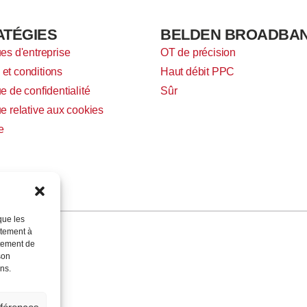
ATÉGIES
BELDEN BROADBA
ues d'entreprise
OT de précision
et conditions
Haut débit PPC
ue de confidentialité
Sûr
ue relative aux cookies
e
que les
ntement à
rtement de
son
ns.