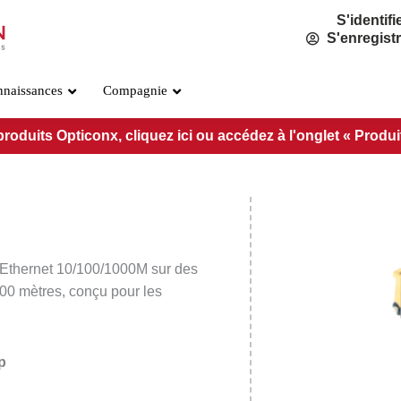
S'identifi
S'enregist
nnaissances
Compagnie
duits Opticonx, cliquez ici ou accédez à l'onglet « Produits 
Norme SFP
SFP CWDM
PRÉ-SFP-SX(I)
PRE-SFP-Cxx
Ethernet 10/100/1000M sur des
PRÉ-SFP-10(I)
PRE-SFP-Cxx
00 mètres
, conçu pour les
PRÉ-SFP-40(I)
PRE-SFP-Cxx
PRÉ-SFP-80(I)
PRE-SFP-Cxx
PRÉ-SFP-120(I)
PRE-SFP-Cxx
p
PRÉ-SFP-160(I)
PRE-SFPDR21