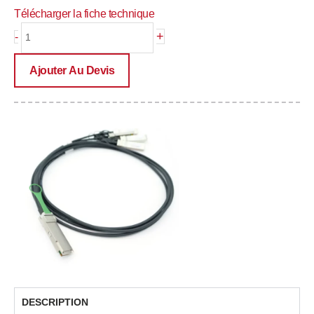
Télécharger la fiche technique
quantité
+
-
de
PRE-
Ajouter Au Devis
QSFP-
4SFP10G-
CUxxyyM
DESCRIPTION