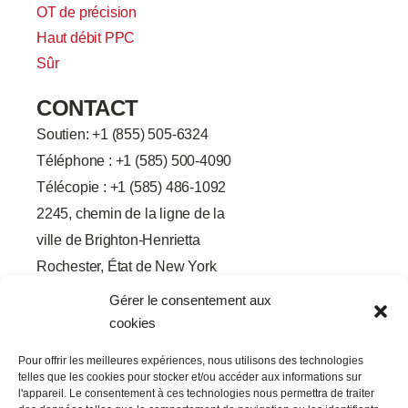
OT de précision
Haut débit PPC
Sûr
CONTACT
Soutien: +
1 (855) 505-6324
Téléphone : +1 (585) 500-4090
Télécopie : +1 (585) 486-1092
2245, chemin de la ligne de la
ville de Brighton-Henrietta
Rochester, État de New York
14623
Gérer le consentement aux
F
L
T
Y
cookies
a
i
w
o
c
n
i
u
e
k
t
t
Pour offrir les meilleures expériences, nous utilisons des technologies
b
e
t
u
telles que les cookies pour stocker et/ou accéder aux informations sur
o
d
e
b
o
I
r
e
l'appareil. Le consentement à ces technologies nous permettra de traiter
k
n