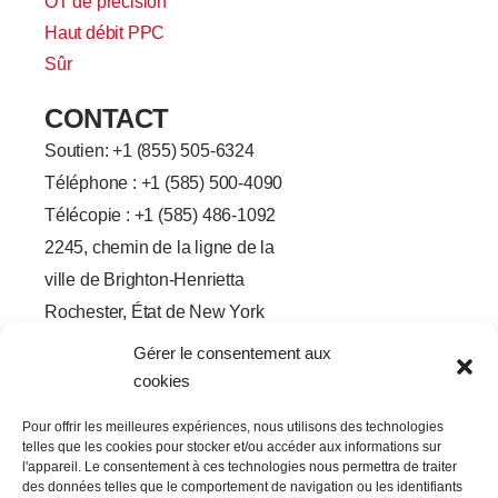
OT de précision
Haut débit PPC
Sûr
CONTACT
Soutien: +
1 (855) 505-6324
Téléphone : +1 (585) 500-4090
Télécopie : +1 (585) 486-1092
2245, chemin de la ligne de la
ville de Brighton-Henrietta
Rochester, État de New York
14623
Gérer le consentement aux
F
L
T
Y
cookies
a
i
w
o
c
n
i
u
e
k
t
t
Pour offrir les meilleures expériences, nous utilisons des technologies
b
e
t
u
telles que les cookies pour stocker et/ou accéder aux informations sur
o
d
e
b
o
I
r
e
l'appareil. Le consentement à ces technologies nous permettra de traiter
k
n
des données telles que le comportement de navigation ou les identifiants