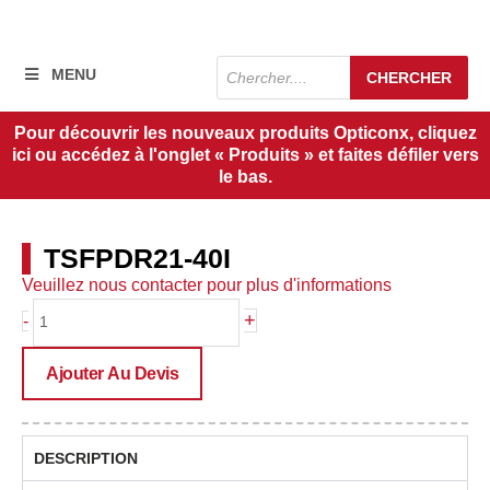
Recherche
MENU
CHERCHER
de
produits
Pour découvrir les nouveaux produits Opticonx, cliquez
ici ou accédez à l'onglet « Produits » et faites défiler vers
le bas.
TSFPDR21-40I
Veuillez nous contacter pour plus d'informations
quantité
+
-
de
TSFPDR21-
Ajouter Au Devis
40I
DESCRIPTION