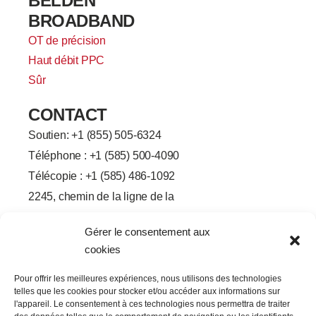
BELDEN
BROADBAND
OT de précision
Haut débit PPC
Sûr
CONTACT
Soutien: +
1 (855) 505-6324
Téléphone : +1 (585) 500-4090
Télécopie : +1 (585) 486-1092
2245, chemin de la ligne de la
ville de Brighton-Henrietta
Gérer le consentement aux
Rochester, État de New York
cookies
14623
F
L
T
Y
Pour offrir les meilleures expériences, nous utilisons des technologies
a
i
w
o
telles que les cookies pour stocker et/ou accéder aux informations sur
c
n
i
u
e
k
t
t
l'appareil. Le consentement à ces technologies nous permettra de traiter
b
e
t
u