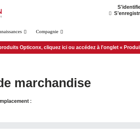
S'identifi
S'enregist
nnaissances
Compagnie
duits Opticonx, cliquez ici ou accédez à l'onglet « Produits 
 de marchandise
remplacement :
Norme OSFP800
PRÉ-O800-IB-2DR4
PRÉ-O800-IB-2VR4
PRÉ-O800-IB-VR8