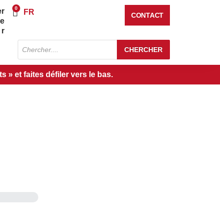
0
er
Panier
FR
CONTACT
re
r
Recherche
CHERCHER
de
produits
» et faites défiler vers le bas.