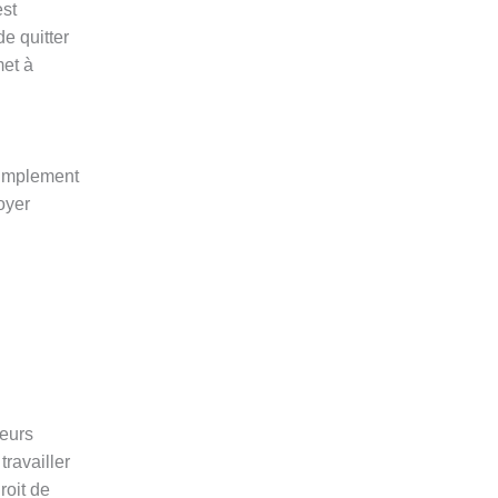
st
e quitter
met à
simplement
oyer
ieurs
ravailler
roit de