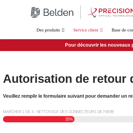
Aller
au
contenu
Des produits
Service client
Base de co
Pour découvrir les nouveaux pro
Autorisation de retour
Veuillez remplir le formulaire suivant pour demander un 
MARCHER
1
DE
4
- NETTOYAGE DES CONNECTEURS DE FIBRE
25%