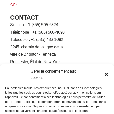
Sûr
CONTACT
Soutien: +
1 (855) 505-6324
Téléphone : +1 (585) 500-4090
Télécopie : +1 (585) 486-1092
2245, chemin de la ligne de la
ville de Brighton-Henrietta
Rochester, État de New York
14623
Gérer le consentement aux
F
L
T
Y
cookies
a
i
w
o
c
n
i
u
e
k
t
t
Pour offrir les meilleures expériences, nous utilisons des technologies
b
e
t
u
telles que les cookies pour stocker et/ou accéder aux informations sur
o
d
e
b
o
I
r
e
l'appareil. Le consentement à ces technologies nous permettra de traiter
k
n
des données telles que le comportement de navigation ou les identifiants
-
-
uniques sur ce site. Ne pas consentir ou retirer son consentement peut
f
i
affecter négativement certaines caractéristiques et fonctions.
n