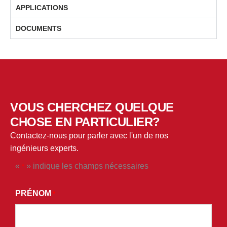
APPLICATIONS
DOCUMENTS
VOUS CHERCHEZ QUELQUE
CHOSE EN PARTICULIER?
Contactez-nous pour parler avec l'un de nos
ingénieurs experts.
«
» indique les champs nécessaires
*
*
EN
PRÉNOM
*
SOUMETTANT
CE