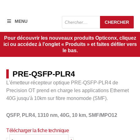
Recherche
MENU
CHERCHER
de
produits
Pour découvrir les nouveaux produits Opticonx, cliquez
ici ou accédez à l'onglet « Produits » et faites défiler vers
le bas.
PRE-QSFP-PLR4
L'émetteur-récepteur optique PRE-QSFP-PLR4 de
Precision OT prend en charge les applications Ethernet
40G jusqu'à
10km
sur fibre monomode (SMF).
QSFP, PLR4, 1310 nm, 40G, 10 km, SMF/MPO12
Télécharger la fiche technique
quantité