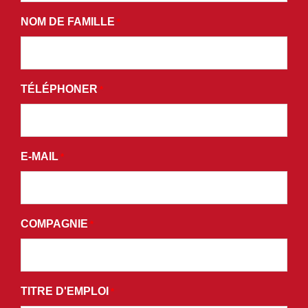
FORMULAIRE,
NOM DE FAMILLE
VOUS
*
CONSENTEZ
À
RECEVOIR
TÉLÉPHONER
*
DES
E-
MAILS
PROMOTIONNELS
E-MAIL
*
ET
ACCEPTEZ
LES
TERMES
COMPAGNIE
*
ET
CONDITIONS
DE
NOTRE
TITRE D'EMPLOI
*
POLITIQUE