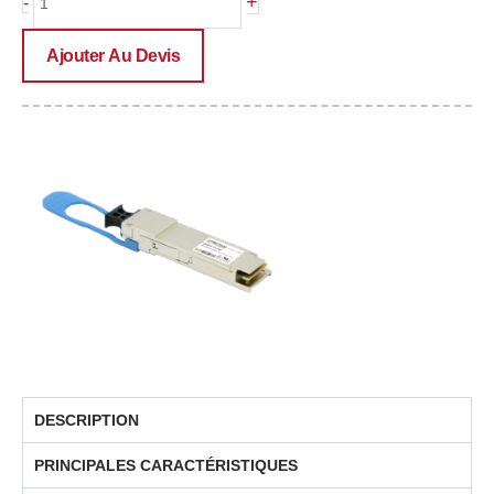
+
-
de
PRE-
Ajouter Au Devis
QSFP-
PLR4
DESCRIPTION
PRINCIPALES CARACTÉRISTIQUES