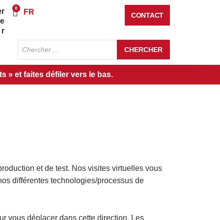
0
er
Panier
FR
CONTACT
re
r
Recherche
CHERCHER
de
produits
» et faites défiler vers le bas.
oduction et de test. Nos visites virtuelles vous
nos différentes technologies/processus de
our vous déplacer dans cette direction. Les