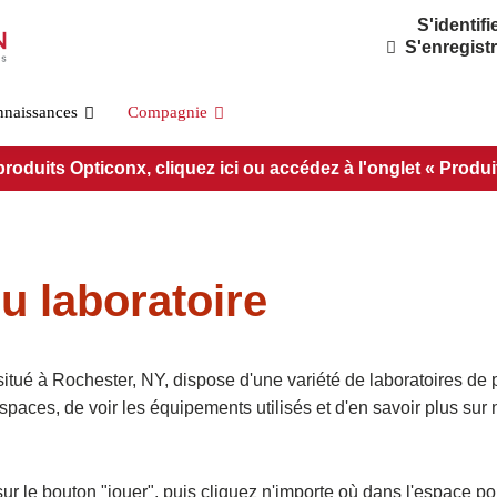
S'identifi
S'enregist
nnaissances
Compagnie
duits Opticonx, cliquez ici ou accédez à l'onglet « Produits 
du laboratoire
Norme OSFP800
itué à Rochester, NY, dispose d'une variété de laboratoires de pr
ces, de voir les équipements utilisés et d'en savoir plus sur 
PRÉ-O800-IB-2DR4
PRÉ-O800-IB-2VR4
PRÉ-O800-IB-VR8
sur le bouton "jouer", puis cliquez n'importe où dans l'espace p