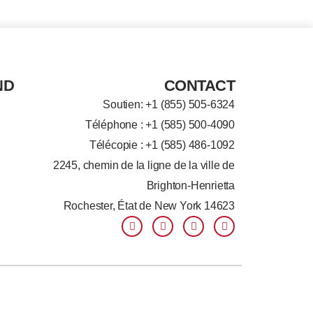
ND
CONTACT
Soutien: +
1 (855) 505-6324
Téléphone : +1 (585) 500-4090
Télécopie : +1 (585) 486-1092
2245, chemin de la ligne de la ville de
Brighton-Henrietta
Rochester, État de New York 14623
F
L
T
Y
a
i
w
o
c
n
i
u
e
k
t
t
b
e
t
u
o
d
e
b
o
I
r
e
k
n
-
-