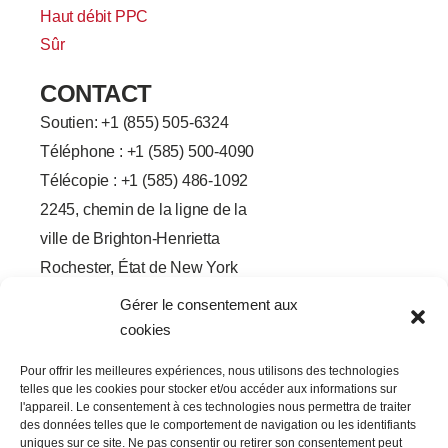
Haut débit PPC
Sûr
CONTACT
Soutien: +
1 (855) 505-6324
Téléphone : +1 (585) 500-4090
Télécopie : +1 (585) 486-1092
2245, chemin de la ligne de la
ville de Brighton-Henrietta
Rochester, État de New York
14623
Gérer le consentement aux
F
L
T
Y
cookies
a
i
w
o
c
n
i
u
e
k
t
t
Pour offrir les meilleures expériences, nous utilisons des technologies
b
e
t
u
telles que les cookies pour stocker et/ou accéder aux informations sur
o
d
e
b
o
I
r
e
l'appareil. Le consentement à ces technologies nous permettra de traiter
k
n
des données telles que le comportement de navigation ou les identifiants
-
-
uniques sur ce site. Ne pas consentir ou retirer son consentement peut