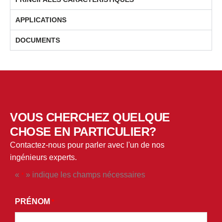
APPLICATIONS
DOCUMENTS
VOUS CHERCHEZ QUELQUE
CHOSE EN PARTICULIER?
Contactez-nous pour parler avec l'un de nos
ingénieurs experts.
«
» indique les champs nécessaires
*
*
EN
PRÉNOM
*
SOUMETTANT