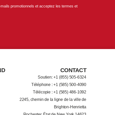
-mails promotionnels et acceptez les termes et
ND
CONTACT
Soutien: +
1 (855) 505-6324
Téléphone : +1 (585) 500-4090
Télécopie : +1 (585) 486-1092
2245, chemin de la ligne de la ville de
Brighton-Henrietta
Rochester, État de New York 14623