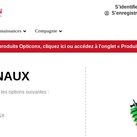
S'identifi
S'enregist
nnaissances
Compagnie
duits Opticonx, cliquez ici ou accédez à l'onglet « Produits 
NAUX
FAI CWDM
OSP CW
5 & 8 CANAUX
5 & 8 C
es options suivantes :
GX
FAI DWDM
OSP DW