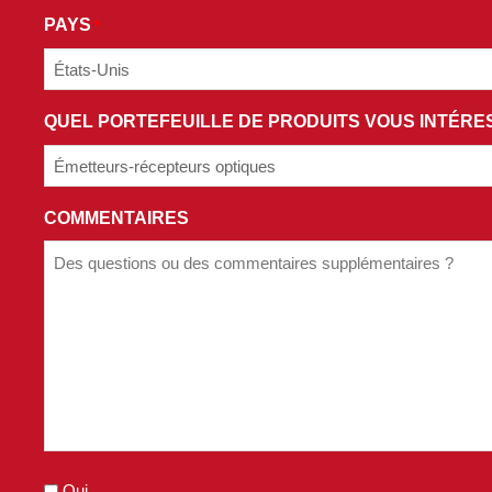
PROMOTIONNELS
PAYS
*
ET
ACCEPTEZ
LES
QUEL PORTEFEUILLE DE PRODUITS VOUS INTÉRES
TERMES
ET
CONDITIONS
DE
COMMENTAIRES
NOTRE
POLITIQUE
DE
CONFIDENTIALITÉ.
Oui