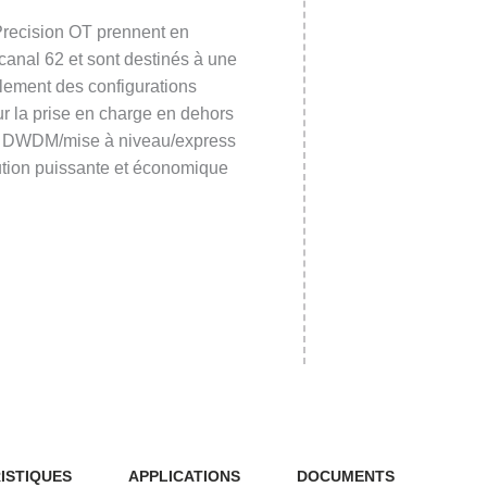
4 CANAUX
4 CANAU
Precision OT prennent en
8 CANAUX
8 CANAU
canal 62 et sont destinés à une
10 & 12 CANAUX
10 & 12
alement des configurations
16 & 20 CANAUX
16 & 20
 la prise en charge en dehors
TFF 40 & 48 CANAUX
40 & 48
ts DWDM/mise à niveau/express
40 & 48 CANAUX AWG
TFF 40 &
lution puissante et économique
96 CANAUX
ISTIQUES
APPLICATIONS
DOCUMENTS