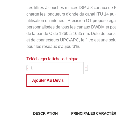
Les filtres à couches minces ISP à 8 canaux de 
charge les longueurs d'onde du canal ITU 14 au 
utilisation en intérieur. Precision OT propose ég
personnalisées de tous les canaux DWDM et pour
de la bande C de 1260 à 1635 nm. Doté de por
et de connecteurs UPC/APC, le filtre est une so
pour les réseaux d'aujourd'hui
Télécharger la fiche technique
quantité
+
-
de
DWDM
Ajouter Au Devis
8-
CHANNEL
ISP
DESCRIPTION
PRINCIPALES CARACTÉR