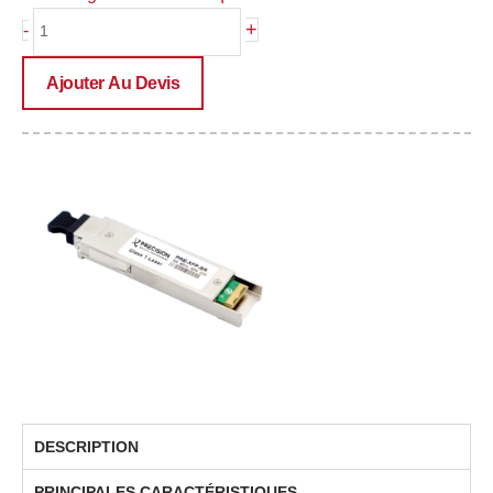
quantité
+
-
de
PRE-
Ajouter Au Devis
XFP-
SR(I)
DESCRIPTION
PRINCIPALES CARACTÉRISTIQUES