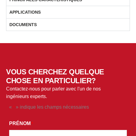
APPLICATIONS
DOCUMENTS
VOUS CHERCHEZ QUELQUE
CHOSE EN PARTICULIER?
Contactez-nous pour parler avec l'un de nos
ingénieurs experts.
«
» indique les champs nécessaires
*
*
EN
PRÉNOM
*
SOUMETTANT