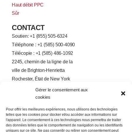
Haut débit PPC
Sûr
CONTACT
Soutien: +
1 (855) 505-6324
Téléphone : +1 (585) 500-4090
Télécopie : +1 (585) 486-1092
2245, chemin de la ligne de la
ville de Brighton-Henrietta
Rochester, État de New York
14623
Gérer le consentement aux
F
L
T
Y
cookies
a
i
w
o
c
n
i
u
e
k
t
t
Pour offrir les meilleures expériences, nous utilisons des technologies
b
e
t
u
telles que les cookies pour stocker et/ou accéder aux informations sur
o
d
e
b
o
I
r
e
l'appareil. Le consentement à ces technologies nous permettra de traiter
k
n
des données telles que le comportement de navigation ou les identifiants
-
-
uniques sur ce site. Ne pas consentir ou retirer son consentement peut