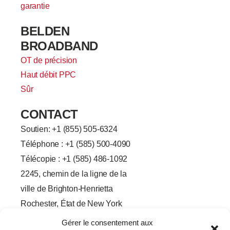
garantie
BELDEN
BROADBAND
OT de précision
Haut débit PPC
Sûr
CONTACT
Soutien: +
1 (855) 505-6324
Téléphone : +1 (585) 500-4090
Télécopie : +1 (585) 486-1092
2245, chemin de la ligne de la
ville de Brighton-Henrietta
Rochester, État de New York
14623
Gérer le consentement aux
F
L
T
Y