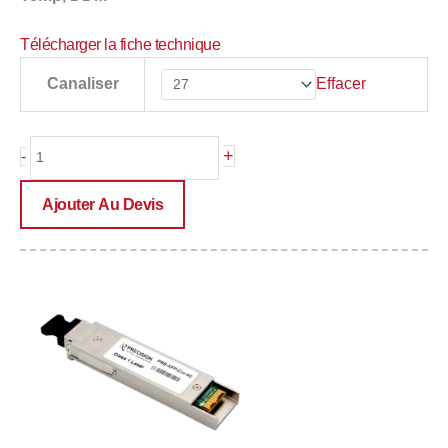
Télécharger la fiche technique
quantité
Effacer
Canaliser
de
PRE-
XFP-
+
-
Cxx-
40
Ajouter Au Devis