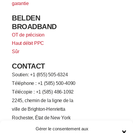
garantie
BELDEN
BROADBAND
OT de précision
Haut débit PPC
Sûr
CONTACT
Soutien: +
1 (855) 505-6324
Téléphone : +1 (585) 500-4090
Télécopie : +1 (585) 486-1092
2245, chemin de la ligne de la
ville de Brighton-Henrietta
Rochester, État de New York
14623
Gérer le consentement aux
F
L
T
Y