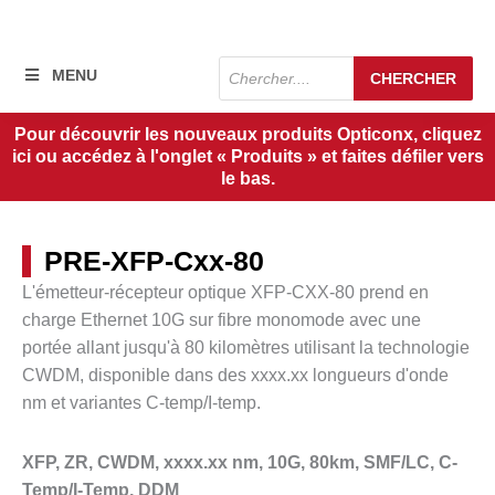
Recherche
MENU
CHERCHER
de
produits
Pour découvrir les nouveaux produits Opticonx, cliquez
ici ou accédez à l'onglet « Produits » et faites défiler vers
le bas.
PRE-XFP-Cxx-80
L'émetteur-récepteur optique XFP-CXX-80 prend en
charge Ethernet 10G sur fibre monomode avec une
portée allant jusqu'à
80 kilomètres
utilisant la technologie
CWDM, disponible dans des
xxxx.xx
longueurs d'onde
nm et variantes C-temp/I-temp.
XFP, ZR, CWDM, xxxx.xx nm, 10G, 80km, SMF/LC, C-
Temp/I-Temp, DDM