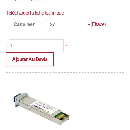
Télécharger la fiche technique
quantité
Effacer
Canaliser
de
PRE-
XFP-
+
-
Cxx-
80
Ajouter Au Devis