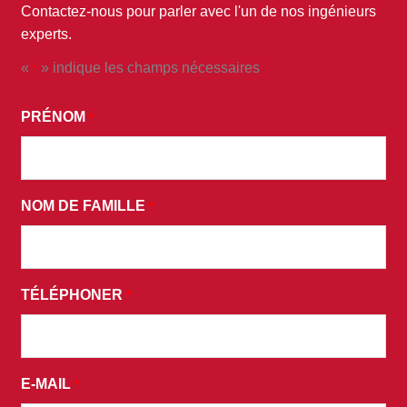
Contactez-nous pour parler avec l'un de nos ingénieurs
experts.
«
» indique les champs nécessaires
*
*
EN
PRÉNOM
*
SOUMETTANT
CE
FORMULAIRE,
NOM DE FAMILLE
VOUS
*
CONSENTEZ
À
RECEVOIR
TÉLÉPHONER
*
DES
E-
MAILS
PROMOTIONNELS
E-MAIL
*
ET