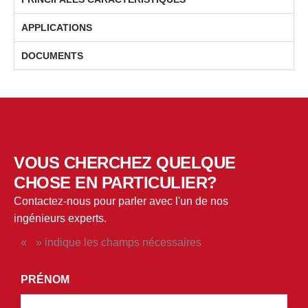
APPLICATIONS
DOCUMENTS
VOUS CHERCHEZ QUELQUE
CHOSE EN PARTICULIER?
Contactez-nous pour parler avec l'un de nos
ingénieurs experts.
«
» indique les champs nécessaires
*
*
EN
PRÉNOM
*
SOUMETTANT