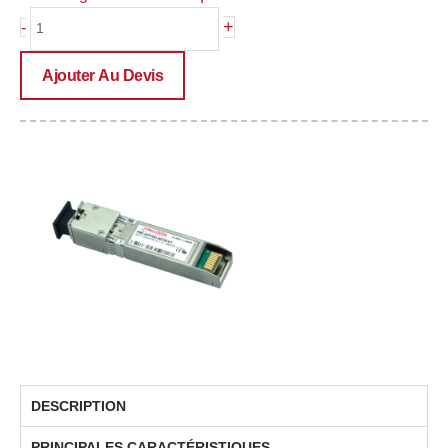
quantité
+
-
de
PRE-
Ajouter Au Devis
SFP10G-
XGTB-
E1(I)
DESCRIPTION
PRINCIPALES CARACTÉRISTIQUES