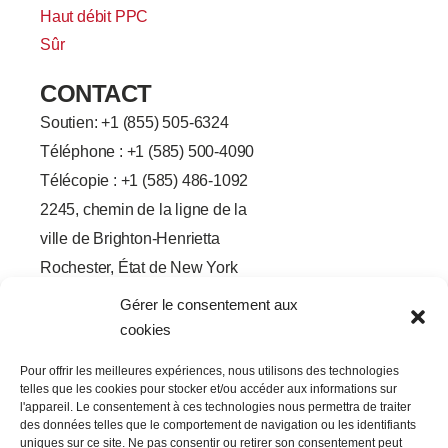
Haut débit PPC
Sûr
CONTACT
Soutien: +
1 (855) 505-6324
Téléphone : +1 (585) 500-4090
Télécopie : +1 (585) 486-1092
2245, chemin de la ligne de la
ville de Brighton-Henrietta
Rochester, État de New York
14623
Gérer le consentement aux
F
L
T
Y
cookies
a
i
w
o
c
n
i
u
e
k
t
t
Pour offrir les meilleures expériences, nous utilisons des technologies
b
e
t
u
telles que les cookies pour stocker et/ou accéder aux informations sur
o
d
e
b
o
I
r
e
l'appareil. Le consentement à ces technologies nous permettra de traiter
k
n
des données telles que le comportement de navigation ou les identifiants
-
-
uniques sur ce site. Ne pas consentir ou retirer son consentement peut