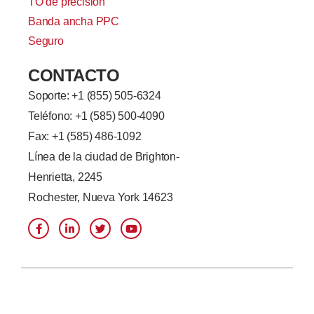
TO de precisión
Banda ancha PPC
Seguro
CONTACTO
Soporte: +
1 (855) 505-6324
Teléfono: +1 (585) 500-4090
Fax: +1 (585) 486-1092
Línea de la ciudad de Brighton-
Henrietta, 2245
Rochester, Nueva York 14623
f
L
G
Y
a
i
o
o
c
n
r
u
e
k
j
T
b
e
e
u
o
d
o
b
o
I
e
k
n
-
f