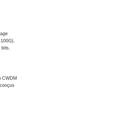
dage
t 100G).
 bits.
 en CWDM
 conçus