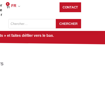
0
er
Panier
FR
CONTACT
re
r
Recherche
CHERCHER
de
produits
» et faites défiler vers le bas.
rs