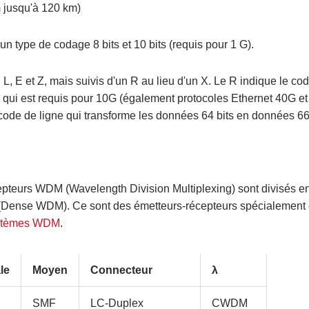
 jusqu'à 120 km)
 un type de codage 8 bits et 10 bits (requis pour 1 G).
, E et Z, mais suivis d'un R au lieu d'un X. Le R indique le co
" qui est requis pour 10G (également protocoles Ethernet 40G e
n code de ligne qui transforme les données 64 bits en données 66
cepteurs WDM (Wavelength Division Multiplexing) sont divisés
ense WDM). Ce sont des émetteurs-récepteurs spécialement
stèmes WDM
.
le
Moyen
Connecteur
λ
SMF
LC-Duplex
CWDM