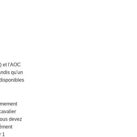
) et l'AOC
andis qu'un
 disponibles
rêmement
cavalier
vous devez
lément
r 1