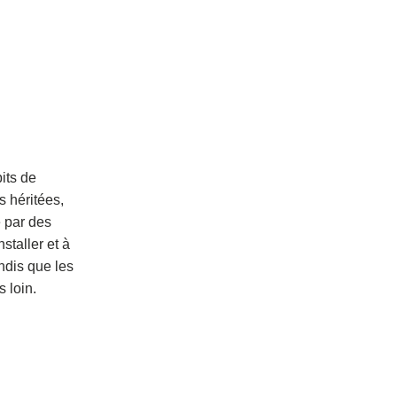
its de
s héritées,
e par des
staller et à
ndis que les
 loin.