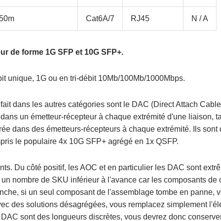
50m
Cat6A/7
RJ45
N / A
teur de forme 1G SFP et 10G SFP+.
it unique, 1G ou en tri-débit 10Mb/100Mb/1000Mbps.
fait dans les autres catégories sont le DAC (Direct Attach Cable
 dans un émetteur-récepteur à chaque extrémité d'une liaison, t
rée dans des émetteurs-récepteurs à chaque extrémité. Ils sont
ompris le populaire 4x 10G SFP+ agrégé en 1x QSFP.
ts. Du côté positif, les AOC et en particulier les DAC sont ext
 un nombre de SKU inférieur à l'avance car les composants de 
nche, si un seul composant de l'assemblage tombe en panne, 
avec des solutions désagrégées, vous remplacez simplement l'é
s DAC sont des longueurs discrètes, vous devrez donc conserve