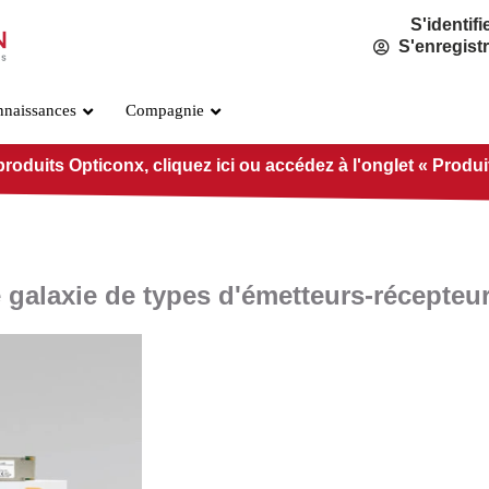
S'identifi
S'enregist
nnaissances
Compagnie
duits Opticonx, cliquez ici ou accédez à l'onglet « Produits 
ne galaxie de types d'émetteurs-récepteu
Norme OSFP800
PRÉ-O800-IB-2DR4
PRÉ-O800-IB-2VR4
PRÉ-O800-IB-VR8