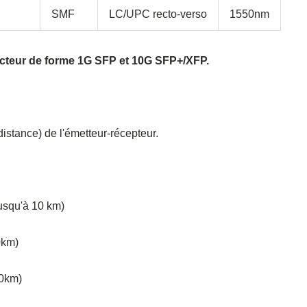
SMF
LC/UPC recto-verso
1550nm
facteur de forme 1G SFP et 10G SFP+/XFP.
(distance) de l'émetteur-récepteur.
usqu'à 10 km)
0km)
80km)