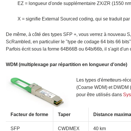
EZ = longueur d'onde supplémentaire ZX/ZR (1550 nm
X = signifie External Sourced coding, qui se traduit par
De même, à côté des types SFP +, vous verrez à nouveau S, L
ScRambled, en particulier le "type de codage 64 bits 66 bits
Parfois écrit sous la forme 64B66B ou 64b/66b, il s'agit d'u
WDM (multiplexage par répartition en longueur d'onde)
Les types d'émetteurs-ré
(Coarse WDM) et DWDM (D
pour être utilisés dans
Sy
Facteur de forme
Taper
Distance maxima
SFP
CWDMEX
40 km