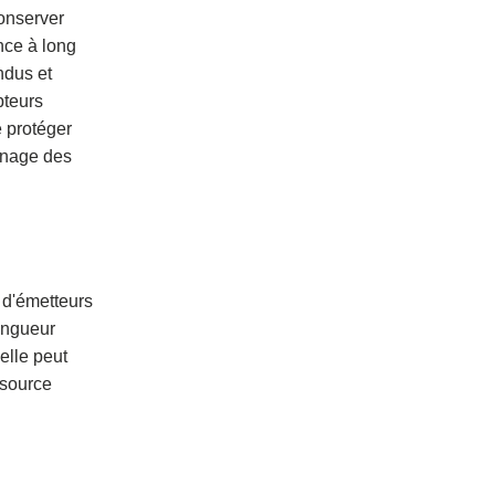
onserver
nce à long
ndus et
pteurs
e protéger
annage des
 d'émetteurs
ongueur
elle peut
 source