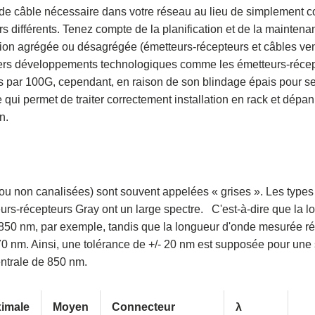
 câble nécessaire dans votre réseau au lieu de simplement c
 différents. Tenez compte de la planification et de la maintena
tion agrégée ou désagrégée (émetteurs-récepteurs et câbles ve
niers développements technologiques comme les émetteurs-réce
as par 100G, cependant, en raison de son blindage épais pour s
ce qui permet de traiter correctement installation en rack et dép
n.
ou non canalisées) sont souvent appelées « grises ». Les types
eurs-récepteurs Gray ont un large spectre.
C'est-à-dire que la l
 850 nm, par exemple, tandis que la longueur d'onde mesurée ré
70 nm. Ainsi, une tolérance de +/- 20 nm est supposée pour une
entrale de 850 nm.
imale
Moyen
Connecteur
λ