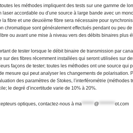
e ; toutes les méthodes impliquent des tests sur une gamme de l
'un laser accordable ou d'une source à large bande avec un mon
 la fibre et une deuxième fibre sera nécessaire pour synchronis
sion chromatique sont généralement effectués pendant ou peu d
a fibre ou avant une mise à niveau vers des débits binaires plus é
rtant de tester lorsque le débit binaire de transmission par ca
sur des fibres récemment installées qui seront utilisées sur d
sieurs façons de tester; toutes les méthodes ont une source qui p
é de mesure qui peut analyser les changements de polarisation. 
luation des paramètres de Stokes, l'interférométrie (méthodes tr
cile; le degré d'incertitude varie de 10% à 20%.
écepteurs optiques, contactez-nous à
ma
*******
@
*********
ot.com