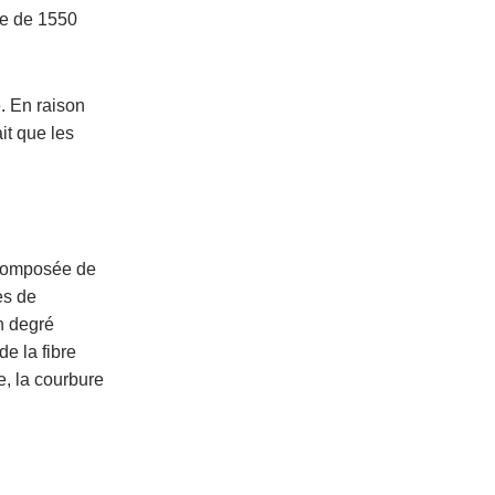
ge de 1550
e. En raison
it que les
 composée de
es de
n degré
de la fibre
e, la courbure