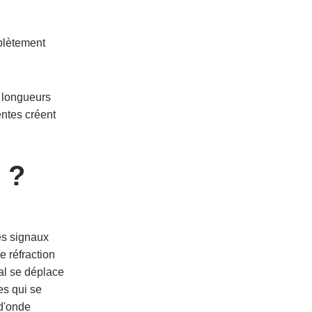
mplètement
s longueurs
entes créent
 ?
es signaux
e réfraction
nal se déplace
es qui se
 d'onde