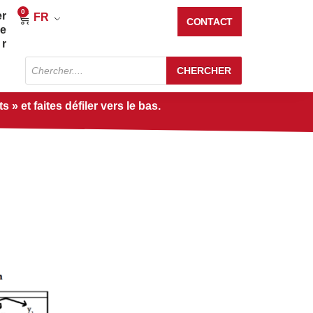
0
er
Panier
FR
CONTACT
re
r
Recherche
CHERCHER
de
produits
» et faites défiler vers le bas.