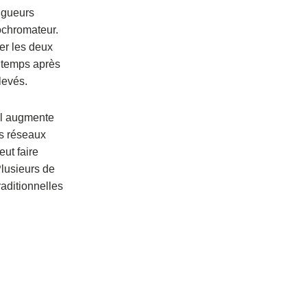
ongueurs
ochromateur.
er les deux
e temps après
levés.
nal augmente
es réseaux
eut faire
Plusieurs de
aditionnelles