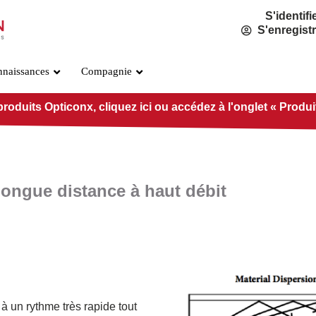
S'identifi
S'enregist
nnaissances
Compagnie
duits Opticonx, cliquez ici ou accédez à l'onglet « Produits 
longue distance à haut débit
Norme OSFP800
PRÉ-O800-IB-2DR4
PRÉ-O800-IB-2VR4
PRÉ-O800-IB-VR8
 un rythme très rapide tout