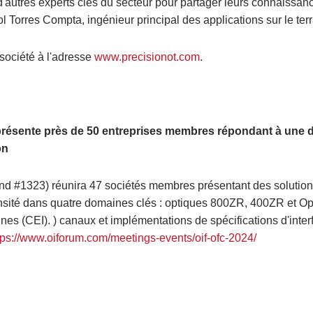
 d'autres experts clés du secteur pour partager leurs connaissan
l Torres Compta, ingénieur principal des applications sur le terr
 société à l'adresse
www.precisionot.com
.
24 présente près de 50 entreprises membres répondant à un
on
tand #1323) réunira 47 sociétés membres présentant des solutio
densité dans quatre domaines clés : optiques 800ZR, 400ZR et 
es (CEI). ) canaux et implémentations de spécifications d'inter
tps://www.oiforum.com/meetings-events/oif-ofc-2024/