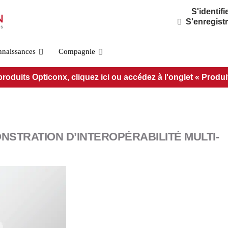
S'identifi
S'enregist
nnaissances
Compagnie
duits Opticonx, cliquez ici ou accédez à l'onglet « Produits 
NSTRATION D’INTEROPÉRABILITÉ MULTI-
Norme OSFP800
PRÉ-O800-IB-2DR4
PRÉ-O800-IB-2VR4
PRÉ-O800-IB-VR8