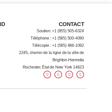
ND
CONTACT
Soutien: +
1 (855) 505-6324
Téléphone : +1 (585) 500-4090
Télécopie : +1 (585) 486-1092
2245, chemin de la ligne de la ville de
Brighton-Henrietta
Rochester, État de New York 14623
F
L
T
Y
a
i
w
o
c
n
i
u
e
k
t
t
b
e
t
u
o
d
e
b
o
I
r
e
k
n
-
-
f
i
n