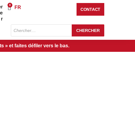
0
er
Panier
FR
CONTACT
re
r
Recherche
CHERCHER
de
produits
» et faites défiler vers le bas.