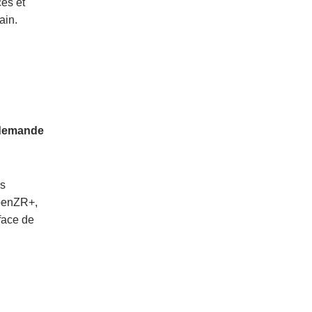
ces et
ain.
e demande
ns
OpenZR+,
face de