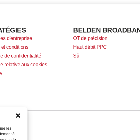
ATÉGIES
BELDEN BROADBA
ues d'entreprise
OT de précision
et conditions
Haut débit PPC
ue de confidentialité
Sûr
ue relative aux cookies
e
que les
ntement à
rtement de