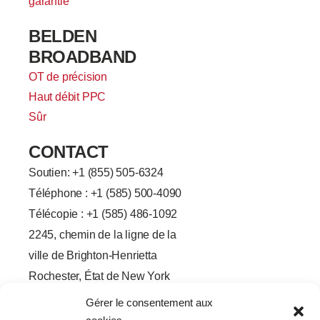
garantie
BELDEN
BROADBAND
OT de précision
Haut débit PPC
Sûr
CONTACT
Soutien: +
1 (855) 505-6324
Téléphone : +1 (585) 500-4090
Télécopie : +1 (585) 486-1092
2245, chemin de la ligne de la
ville de Brighton-Henrietta
Rochester, État de New York
14623
Gérer le consentement aux
F
L
T
Y