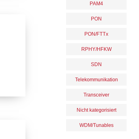
PAM4
PON
PON/FTTx
RPHY/HFKW
SDN
Telekommunikation
Transceiver
Nicht kategorisiert
WDM/Tunables