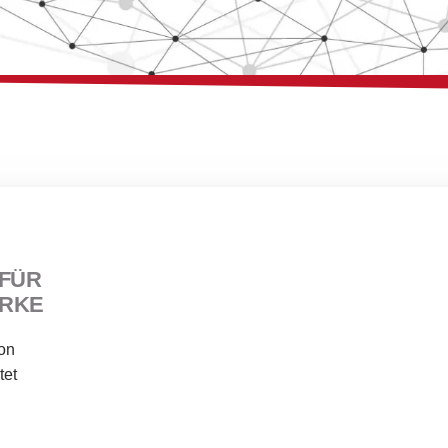
Buchseite
Buchseite
Buchseite
FÜR
ERKE
von
tet