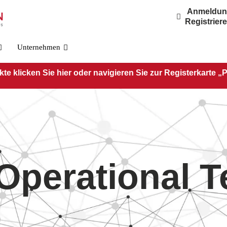
Anmeldu
Registrier
Unternehmen
e klicken Sie hier oder navigieren Sie zur Registerkarte „
 Operational 
OSFP800-Standard
PRE-O800-IB-2DR4
PRE-O800-IB-2VR4
PRE-O800-IB-VR8