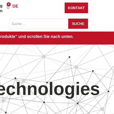
0
ng
Warenkorb
DE
KONTAKT
en
Produktsuche
SUCHE
Produkte“ und scrollen Sie nach unten.
Technologies