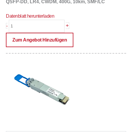
QSFP-DD, LR4, CWDM, 400G, 10km, SMF/LC
Datenblatt herunterladen
PRE-
+
-
QSFP56DD-
LR4
Zum Angebot Hinzufügen
Menge