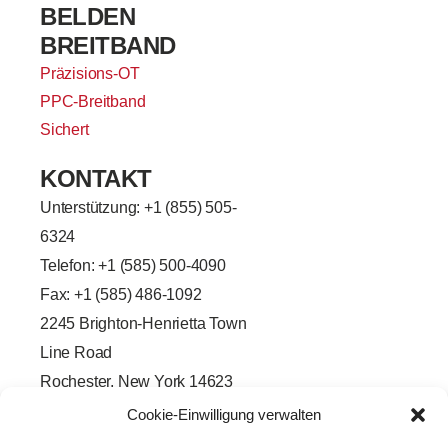
BELDEN
BREITBAND
Präzisions-OT
PPC-Breitband
Sichert
KONTAKT
Unterstützung: +
1 (855) 505-
6324
Telefon: +1 (585) 500-4090
Fax: +1 (585) 486-1092
2245 Brighton-Henrietta Town
Line Road
Rochester, New York 14623
F
L
T
Y
Cookie-Einwilligung verwalten
a
i
w
o
c
n
i
u
e
k
t
t