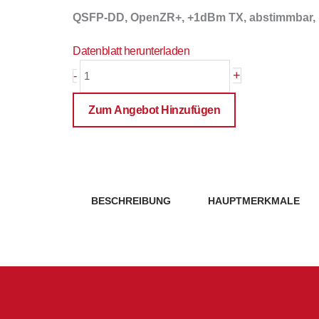
QSFP-DD, OpenZR+, +1dBm TX, abstimmbar,
Datenblatt herunterladen
PRE-
+
-
QSFP56DD-
ZRPHT
Zum Angebot Hinzufügen
Menge
BESCHREIBUNG
HAUPTMERKMALE