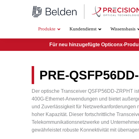
Zum
Inhalt
springen
Produkte
Kundendienst
Wissensbasis
Für neu hinzugefügte Opticonx-Produkt
PRE-QSFP56DD
Der optische Transceiver QSFP56DD-ZRPHT ist 
400G-Ethernet-Anwendungen und bietet außerg
und Zuverlässigkeit für Netzwerkanforderungen 
hoher Kapazität. Dieser fortschrittliche Transceiv
Telekommunikationsnetzwerke und Unternehme
gewährleistet robuste Konnektivität mit überragen