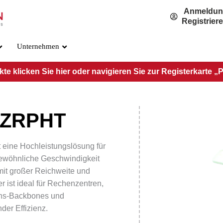
Anmeldu
Registrier
Unternehmen
e klicken Sie hier oder navigieren Sie zur Registerkarte „
-ZRPHT
QSFP-DD (400G) Standard
QSFP-DD
PRE-QSFP56DD-SR4.2
PRE-QSF
eine Hochleistungslösung für
PRE-QSFP56DD-SR8
PRE-QSF
ewöhnliche Geschwindigkeit
QSFP56D
PRE-QSFP56DD-LR4
mit großer Reichweite und
PRE-QSF
er ist ideal für Rechenzentren,
PRE-QSFP56DD-4LR1
AOCxxM
ns-Backbones und
PRE-QSFP56DD-DR4
der Effizienz.
PRE-QSFP56DD-DR4+