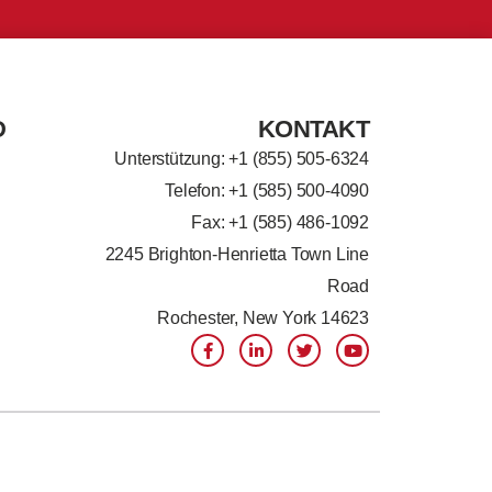
D
KONTAKT
Unterstützung: +
1 (855) 505-6324
Telefon: +1 (585) 500-4090
Fax: +1 (585) 486-1092
2245 Brighton-Henrietta Town Line
Road
Rochester, New York 14623
F
L
T
Y
a
i
w
o
c
n
i
u
e
k
t
t
b
e
t
u
o
d
e
b
o
i
r
e
k
n
-
-
f
i