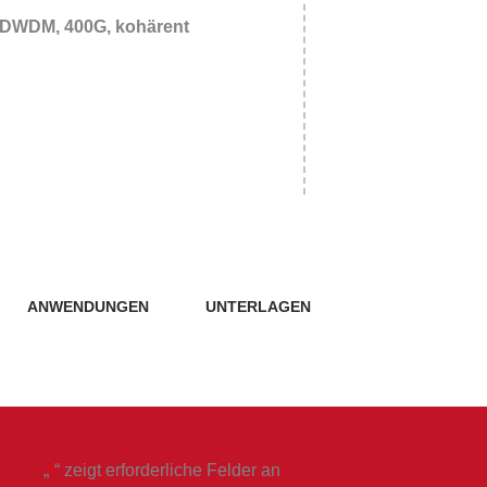
PRE-QSFP56DD-FR4
 DWDM, 400G, kohärent
PRE-QSFP56DD-VR4
QSFP-DD 
PRE-QSFP56DD-ER4-30
PRE-QSF
PRE-QSF
PRE-QSF
PRE-QSF
PRE-QSF
PRE-QSF
ANWENDUNGEN
UNTERLAGEN
„
“ zeigt erforderliche Felder an
*