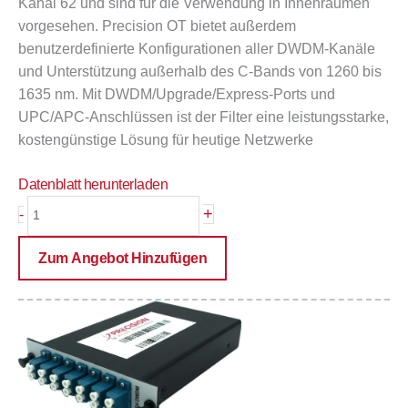
Kanal 62 und sind für die Verwendung in Innenräumen
vorgesehen. Precision OT bietet außerdem
benutzerdefinierte Konfigurationen aller DWDM-Kanäle
und Unterstützung außerhalb des C-Bands von 1260 bis
1635 nm. Mit DWDM/Upgrade/Express-Ports und
UPC/APC-Anschlüssen ist der Filter eine leistungsstarke,
kostengünstige Lösung für heutige Netzwerke
Datenblatt herunterladen
DWDM
+
-
10
&
Zum Angebot Hinzufügen
12-
CHANNEL
ISP
Menge