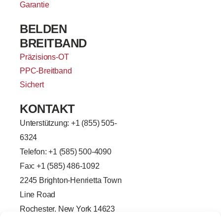
Garantie
BELDEN
BREITBAND
Präzisions-OT
PPC-Breitband
Sichert
KONTAKT
Unterstützung: +
1 (855) 505-
6324
Telefon: +1 (585) 500-4090
Fax: +1 (585) 486-1092
2245 Brighton-Henrietta Town
Line Road
Rochester, New York 14623
F
L
T
Y