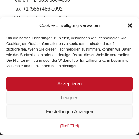
Fax: +1 (585) 486-1092
2245 Brighton-Henrietta Town
Cookie-Einwilligung verwalten
Line Road
Rochester, New York 14623
Um die besten Erfahrungen zu bieten, verwenden wir Technologien wie
F
L
T
Y
Cookies, um Geräteinformationen zu speichern und/oder darauf
a
i
w
o
zuzugreifen. Wenn Sie diesen Technologien zustimmen, können wir Daten
c
n
i
u
wie das Surfverhalten oder eindeutige IDs auf dieser Website verarbeiten.
e
k
t
t
Die Nichteinwilligung oder der Widerruf der Einwilligung kann bestimmte
b
e
t
u
o
d
e
b
Merkmale und Funktionen beeinträchtigen.
o
i
r
e
k
n
-
-
Akzeptieren
f
i
n
Leugnen
Einstellungen Anzeigen
{Titel}
{Titel}
Copyright © 2026 PRECISION OPTICAL Technologies. Alle
Rechte vorbehalten.