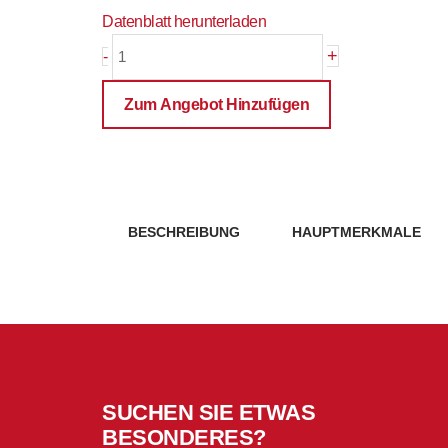
Datenblatt herunterladen
PRE-
+
-
SFP-
Cxx-
Zum Angebot Hinzufügen
80(I)
Menge
BESCHREIBUNG
HAUPTMERKMALE
SUCHEN SIE ETWAS
BESONDERES?