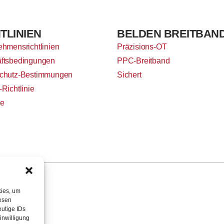
TLINIEN
BELDEN BREITBAN
ehmensrichtlinien
Präzisions-OT
ftsbedingungen
PPC-Breitband
chutz-Bestimmungen
Sichert
Richtlinie
ie
kies, um
iesen
utige IDs
inwilligung