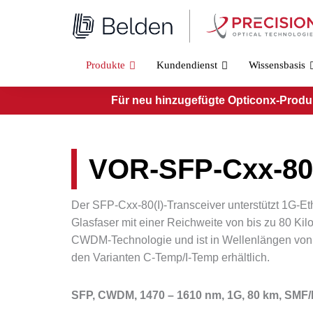
Zum
Inhalt
springen
Produkte
Kundendienst
Wissensbasis
Für neu hinzugefügte Opticonx-Produkt
VOR-SFP-Cxx-80(
Der SFP-Cxx-80(I)-Transceiver unterstützt 1G-E
Glasfaser mit einer Reichweite von bis zu 80 Ki
CWDM-Technologie und ist in Wellenlängen von
den Varianten C-Temp/I-Temp erhältlich.
SFP, CWDM,
1470 – 1610 nm, 1G, 80 km, SMF