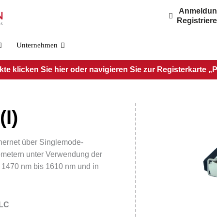
Anmeldu
Registrier
Unternehmen
e klicken Sie hier oder navigieren Sie zur Registerkarte „
I)
SFP-Standard
SFP-CWDM
VOR SFP-SX(I)
PRE-SFP-Cxx
thernet über Singlemode-
VOR SFP-10(I)
PRE-SFP-Cxx
lometern unter Verwendung der
VOR SFP-40(I)
PRE-SFP-Cxx
 1470 nm bis 1610 nm und in
VOR SFP-80(I)
PRE-SFP-Cxx
VOR SFP-120(I)
VORHER-SFP
/LC
VOR SFP-160(I)
PRE-SFPDR21