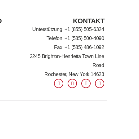
D
KONTAKT
Unterstützung: +
1 (855) 505-6324
Telefon: +1 (585) 500-4090
Fax: +1 (585) 486-1092
2245 Brighton-Henrietta Town Line
Road
Rochester, New York 14623
F
L
T
Y
a
i
w
o
c
n
i
u
e
k
t
t
b
e
t
u
o
d
e
b
o
i
r
e
k
n
-
-
f
i
n