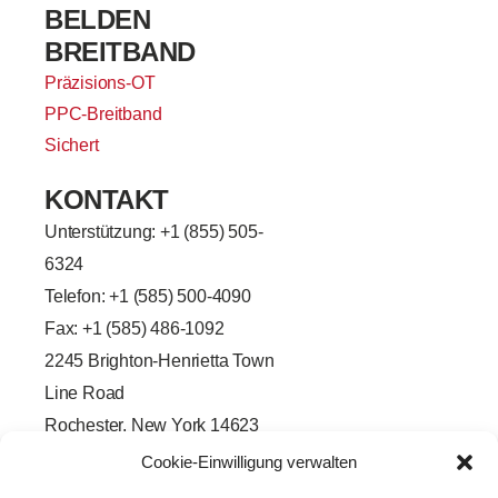
BELDEN
BREITBAND
Präzisions-OT
PPC-Breitband
Sichert
KONTAKT
Unterstützung: +
1 (855) 505-
6324
Telefon: +1 (585) 500-4090
Fax: +1 (585) 486-1092
2245 Brighton-Henrietta Town
Line Road
Rochester, New York 14623
F
L
T
Y
Cookie-Einwilligung verwalten
a
i
w
o
c
n
i
u