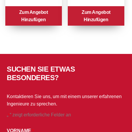
Zum Angebot
Zum Angebot
Hinzufügen
Hinzufügen
SUCHEN SIE ETWAS
BESONDERES?
Kontaktieren Sie uns, um mit einem unserer erfahrenen
Ingenieure zu sprechen.
„
“ zeigt erforderliche Felder an
*
*
DURCH
VORNAME
*