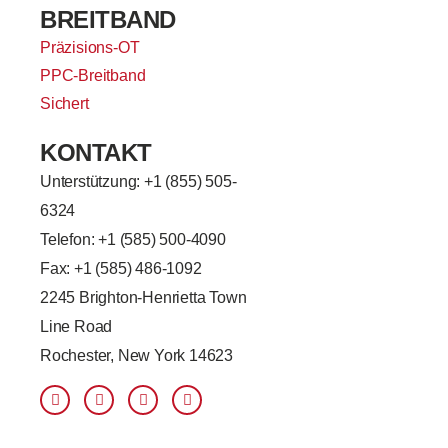
BREITBAND
Präzisions-OT
PPC-Breitband
Sichert
KONTAKT
Unterstützung: +
1 (855) 505-
6324
Telefon: +1 (585) 500-4090
Fax: +1 (585) 486-1092
2245 Brighton-Henrietta Town
Line Road
Rochester, New York 14623
F
L
T
Y
a
i
w
o
c
n
i
u
e
k
t
t
b
e
t
u