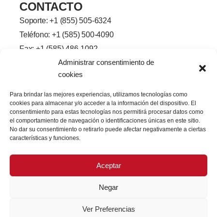
CONTACTO
Soporte: +
1 (855) 505-6324
Teléfono: +1 (585) 500-4090
Fax: +1 (585) 486-1092
Administrar consentimiento de
Línea de la ciudad de Brighton-
cookies
Henrietta, 2245
Rochester, Nueva York 14623
Para brindar las mejores experiencias, utilizamos tecnologías como
f
L
G
Y
cookies para almacenar y/o acceder a la información del dispositivo. El
a
i
o
o
consentimiento para estas tecnologías nos permitirá procesar datos como
c
n
r
u
el comportamiento de navegación o identificaciones únicas en este sitio.
e
k
j
T
No dar su consentimiento o retirarlo puede afectar negativamente a ciertas
b
e
e
u
o
d
o
b
características y funciones.
o
I
e
k
n
-
Aceptar
f
Negar
Ver Preferencias