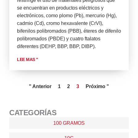
restringe el uso de materiales peligrosos que
se encuentran en productos eléctricos y
electrónicos, como plomo (Pb), mercurio (Hg),
cadmio (Cd), cromo hexavalente (CrVI),
bifenilos polibromados (PBB), éteres de difenilo
polibromados (PBDE) y cuatro ftalatos
diferentes (DEHP, BBP, BBP, DIBP).
LEE MAS "
" Anterior
1
2
3
Próximo "
CATEGORÍAS
100 GRAMOS