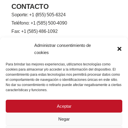
CONTACTO
Soporte: +
1 (855) 505-6324
Teléfono: +1 (585) 500-4090
Fax: +1 (585) 486-1092
Línea de la ciudad de Brighton-
Administrar consentimiento de
Henrietta, 2245
cookies
Rochester, Nueva York 14623
f
L
G
Y
Para brindar las mejores experiencias, utilizamos tecnologías como
a
i
o
o
cookies para almacenar y/o acceder a la información del dispositivo. El
c
n
r
u
e
k
j
T
consentimiento para estas tecnologías nos permitirá procesar datos como
b
e
e
u
el comportamiento de navegación o identificaciones únicas en este sitio.
o
d
o
b
No dar su consentimiento o retirarlo puede afectar negativamente a ciertas
o
I
e
características y funciones.
k
n
-
f
Aceptar
Negar