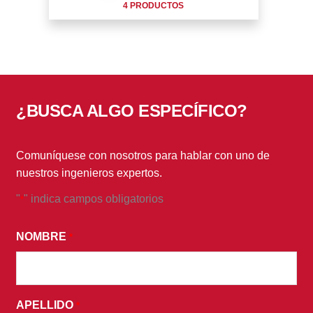
4 PRODUCTOS
¿BUSCA ALGO ESPECÍFICO?
Comuníquese con nosotros para hablar con uno de
nuestros ingenieros expertos.
"
" indica campos obligatorios
*
*
AL
NOMBRE
*
ENVIAR
ESTE
FORMULARIO,
APELLIDO
ACEPTA
*