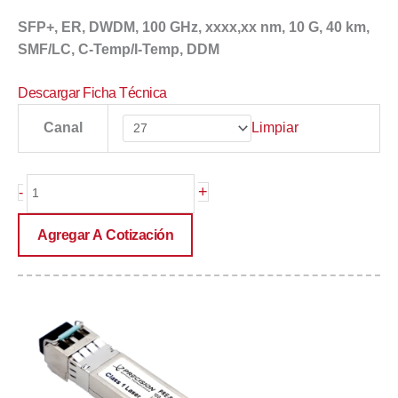
SFP+, ER, DWDM, 100 GHz, xxxx,xx nm, 10 G, 40 km,
SMF/LC, C-Temp/I-Temp, DDM
Descargar Ficha Técnica
PRE-
Limpiar
Canal
SFP10G-
Dxx-
40
+
-
cantidad
Agregar A Cotización