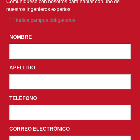
Comuníquese con nosotros para hablar con uno de
nuestros ingenieros expertos.
"
" indica campos obligatorios
*
*
AL
NOMBRE
*
ENVIAR
ESTE
FORMULARIO,
APELLIDO
ACEPTA
*
RECIBIR
CORREOS
ELECTRÓNICOS
TELÉFONO
*
PROMOCIONALES
Y
ACEPTA
LOS
CORREO ELECTRÓNICO
*
TÉRMINOS
Y