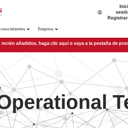
Inic
sesió
Registra
conocimientos
Empresa
 recién añadidos, haga clic aquí o vaya a la pestaña de pro
 Operational 
Estándar OSFP800
PRE-O800-IB-2DR4
PRE-O800-IB-2VR4
PRE-O800-IB-VR8