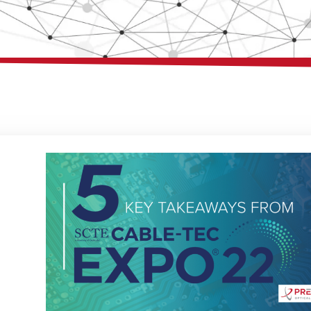
Página
Página
Página