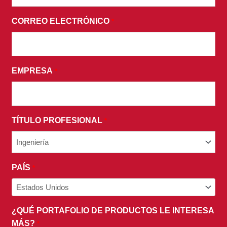
LOS
CORREO ELECTRÓNICO
*
TÉRMINOS
Y
CONDICIONES
DE
EMPRESA
*
NUESTRA
POLÍTICA
DE
PRIVACIDAD.
TÍTULO PROFESIONAL
*
PAÍS
*
¿QUÉ PORTAFOLIO DE PRODUCTOS LE INTERESA
MÁS?
*