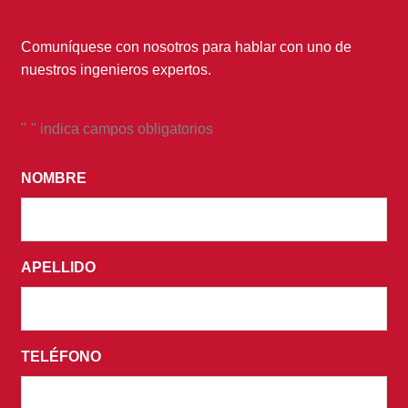
Comuníquese con nosotros para hablar con uno de
nuestros ingenieros expertos.
"
" indica campos obligatorios
*
*
AL
NOMBRE
*
ENVIAR
ESTE
FORMULARIO,
APELLIDO
ACEPTA
*
RECIBIR
CORREOS
ELECTRÓNICOS
TELÉFONO
*
PROMOCIONALES
Y
ACEPTA