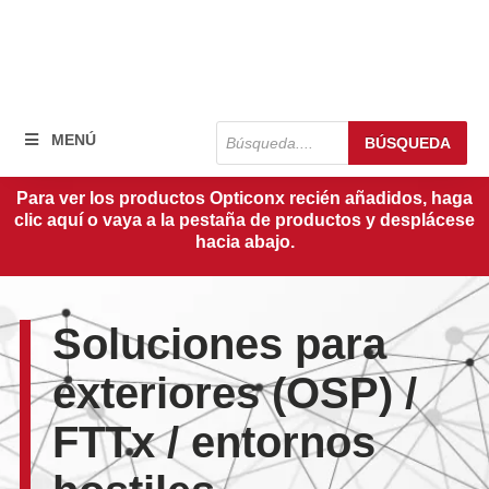
Búsqueda
MENÚ
BÚSQUEDA
de
productos
Para ver los productos Opticonx recién añadidos, haga
clic aquí o vaya a la pestaña de productos y desplácese
hacia abajo.
Soluciones para
exteriores (OSP) /
FTTx / entornos