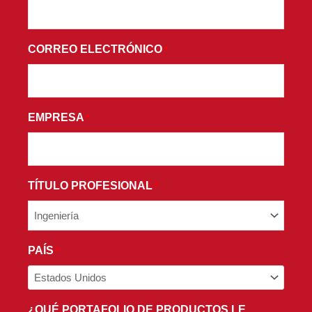
Y
ACEPTA
LOS
CORREO ELECTRÓNICO
*
TÉRMINOS
Y
CONDICIONES
DE
EMPRESA
*
NUESTRA
POLÍTICA
DE
PRIVACIDAD.
TÍTULO PROFESIONAL
*
PAÍS
*
¿QUÉ PORTAFOLIO DE PRODUCTOS LE