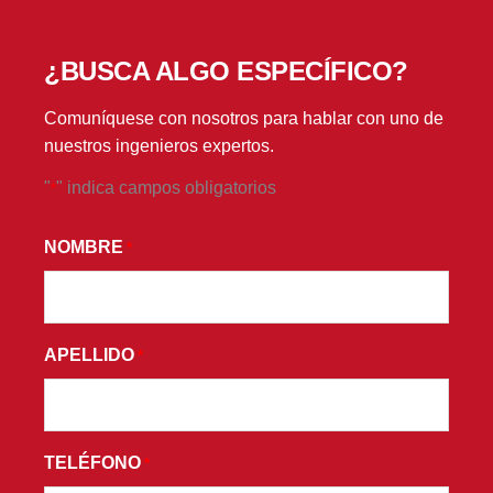
¿BUSCA ALGO ESPECÍFICO?
Comuníquese con nosotros para hablar con uno de
nuestros ingenieros expertos.
"
" indica campos obligatorios
*
*
AL
NOMBRE
*
ENVIAR
ESTE
FORMULARIO,
APELLIDO
ACEPTA
*
RECIBIR
CORREOS
ELECTRÓNICOS
TELÉFONO
*
PROMOCIONALES