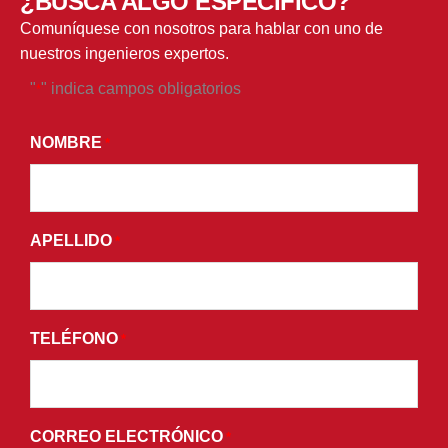
¿BUSCA ALGO ESPECÍFICO?
Comuníquese con nosotros para hablar con uno de
nuestros ingenieros expertos.
"
" indica campos obligatorios
*
*
AL
NOMBRE
*
ENVIAR
ESTE
FORMULARIO,
APELLIDO
ACEPTA
*
RECIBIR
CORREOS
ELECTRÓNICOS
TELÉFONO
*
PROMOCIONALES
Y
ACEPTA
LOS
CORREO ELECTRÓNICO
*
TÉRMINOS