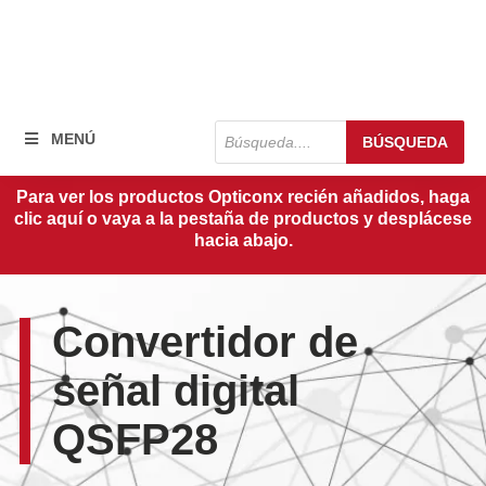
Búsqueda
MENÚ
BÚSQUEDA
de
productos
Para ver los productos Opticonx recién añadidos, haga
clic aquí o vaya a la pestaña de productos y desplácese
hacia abajo.
Convertidor de
señal digital
QSFP28