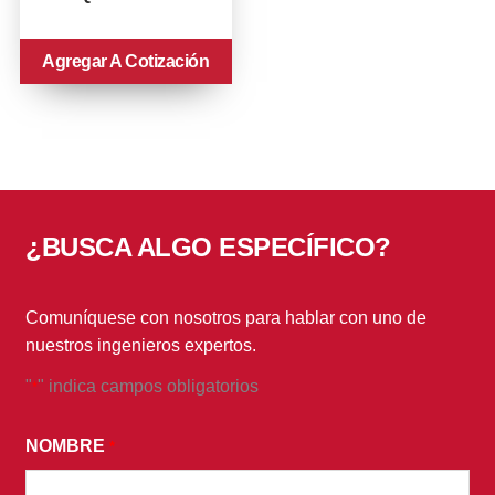
Agregar A Cotización
¿BUSCA ALGO ESPECÍFICO?
Comuníquese con nosotros para hablar con uno de
nuestros ingenieros expertos.
"
" indica campos obligatorios
*
*
AL
NOMBRE
*
ENVIAR