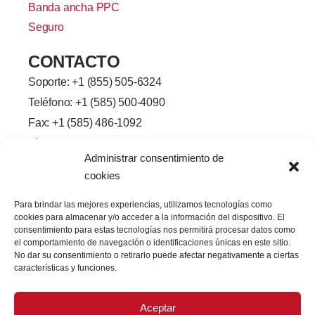
Banda ancha PPC
Seguro
CONTACTO
Soporte: +
1 (855) 505-6324
Teléfono: +1 (585) 500-4090
Fax: +1 (585) 486-1092
Línea de la ciudad de Brighton-
Administrar consentimiento de
Henrietta, 2245
cookies
Rochester, Nueva York 14623
f
L
G
Y
Para brindar las mejores experiencias, utilizamos tecnologías como
a
i
o
o
cookies para almacenar y/o acceder a la información del dispositivo. El
c
n
r
u
e
k
j
T
consentimiento para estas tecnologías nos permitirá procesar datos como
b
e
e
u
el comportamiento de navegación o identificaciones únicas en este sitio.
o
d
o
b
No dar su consentimiento o retirarlo puede afectar negativamente a ciertas
o
I
e
características y funciones.
k
n
-
f
Aceptar