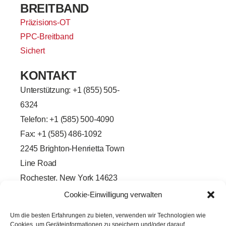
BREITBAND
Präzisions-OT
PPC-Breitband
Sichert
KONTAKT
Unterstützung: +
1 (855) 505-
6324
Telefon: +1 (585) 500-4090
Fax: +1 (585) 486-1092
2245 Brighton-Henrietta Town
Line Road
Rochester, New York 14623
F
L
T
Y
Cookie-Einwilligung verwalten
a
i
w
o
c
n
i
u
e
k
t
t
Um die besten Erfahrungen zu bieten, verwenden wir Technologien wie
b
e
t
u
Cookies, um Geräteinformationen zu speichern und/oder darauf