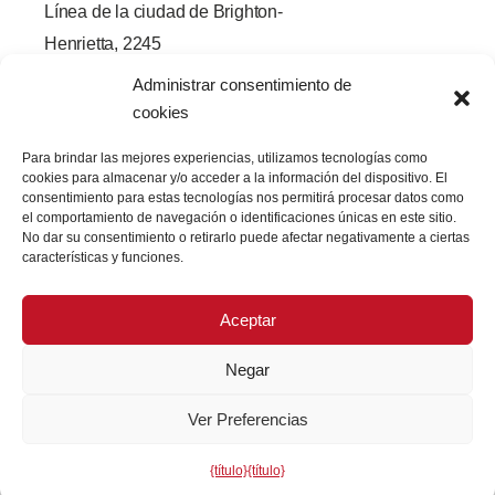
Línea de la ciudad de Brighton-
Henrietta, 2245
Rochester, Nueva York 14623
Administrar consentimiento de
f
L
G
Y
cookies
a
i
o
o
c
n
r
u
e
k
j
T
Para brindar las mejores experiencias, utilizamos tecnologías como
b
e
e
u
cookies para almacenar y/o acceder a la información del dispositivo. El
o
d
o
b
o
I
e
consentimiento para estas tecnologías nos permitirá procesar datos como
k
n
el comportamiento de navegación o identificaciones únicas en este sitio.
-
No dar su consentimiento o retirarlo puede afectar negativamente a ciertas
f
características y funciones.
Aceptar
Negar
Copyright © 2026 PRECISION OPTICAL Technologies Todos
Ver Preferencias
los derechos reservados
{título}
{título}