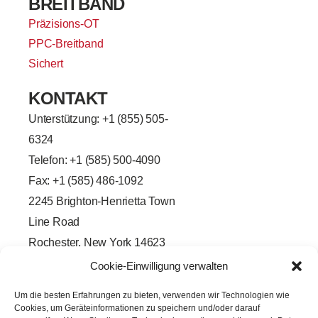
BREITBAND
Präzisions-OT
PPC-Breitband
Sichert
KONTAKT
Unterstützung: +
1 (855) 505-
6324
Telefon: +1 (585) 500-4090
Fax: +1 (585) 486-1092
2245 Brighton-Henrietta Town
Line Road
Rochester, New York 14623
F
L
T
Y
Cookie-Einwilligung verwalten
a
i
w
o
c
n
i
u
e
k
t
t
Um die besten Erfahrungen zu bieten, verwenden wir Technologien wie
b
e
t
u
Cookies, um Geräteinformationen zu speichern und/oder darauf
o
d
e
b