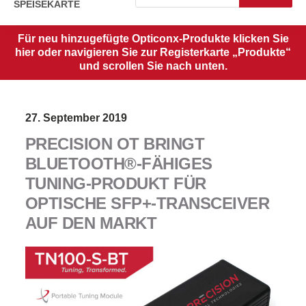
SPEISEKARTE
Für neu hinzugefügte Opticonx-Produkte klicken Sie
hier oder navigieren Sie zur Registerkarte „Produkte“
und scrollen Sie nach unten.
27. September 2019
PRECISION OT BRINGT
BLUETOOTH®-FÄHIGES
TUNING-PRODUKT FÜR
OPTISCHE SFP+-TRANSCEIVER
AUF DEN MARKT