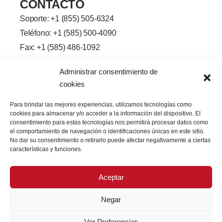
CONTACTO
Soporte: +
1 (855) 505-6324
Teléfono: +1 (585) 500-4090
Fax: +1 (585) 486-1092
Línea de la ciudad de Brighton-
Administrar consentimiento de
Henrietta, 2245
cookies
Rochester, Nueva York 14623
f
L
G
Y
Para brindar las mejores experiencias, utilizamos tecnologías como
a
i
o
o
cookies para almacenar y/o acceder a la información del dispositivo. El
c
n
r
u
e
k
j
T
consentimiento para estas tecnologías nos permitirá procesar datos como
b
e
e
u
el comportamiento de navegación o identificaciones únicas en este sitio.
o
d
o
b
No dar su consentimiento o retirarlo puede afectar negativamente a ciertas
o
I
e
características y funciones.
k
n
-
f
Aceptar
Negar
Ver Preferencias