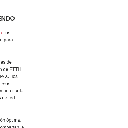
IENDO
a
, los
ón para
nes de
ión de FTTH
APAC, los
resos
on una cuota
 de red
ión óptima.
compartan la