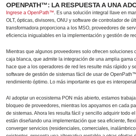
OPENPATH™: LA RESPUESTA A UNA ADO
Ingrese a OpenPath™
. Es una solución integral llave en m
OLT, ópticas, divisores, ONU y software de controlador de 
transformadora proporciona a los MSO, proveedores de servic
eficiencia inigualables en la implementación y gestión de r
Mientras que algunos proveedores solo ofrecen soluciones
caja blanca, que admite la integración de una amplia gama 
hace que a los operadores de red les resulte más rápido y se
software de gestión de sistemas fácil de usar de OpenPath™
rendimiento óptimo. Lo más importante es que es interopera
Al adoptar un ecosistema PON más abierto, estamos trabajan
bloqueo de proveedores, mientras los apoyamos en cada pas
de sistemas. Ahora les resulta fácil y sencillo adquirir todo
están diseñando una implementación que sea eficiente, flex
converger servicios (residenciales, comerciales, inalámbrico
existentes, presenta una alternativa rentable a otras ofert