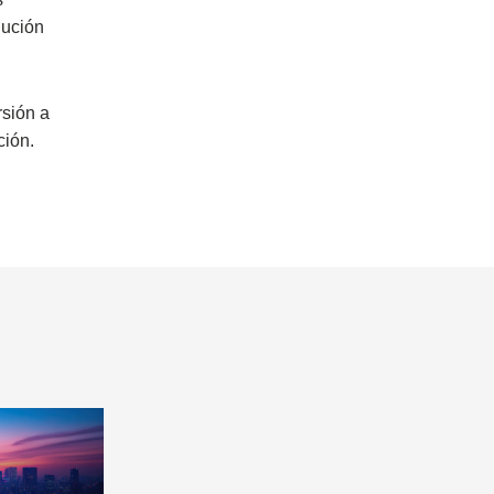
lución
rsión a
ción.