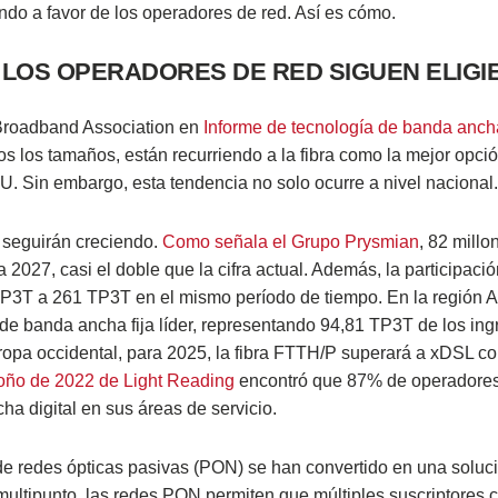
ndo a favor de los operadores de red. Así es cómo.
É LOS OPERADORES DE RED SIGUEN ELIG
r Broadband Association en
Informe de tecnología de banda anch
os los tamaños, están recurriendo a la fibra como la mejor opci
. Sin embargo, esta tendencia no solo ocurre a nivel nacional.
 seguirán creciendo.
Como señala el Grupo Prysmian
, 82 millo
2027, casi el doble que la cifra actual. Además, la participac
P3T a 261 TP3T en el mismo período de tiempo. En la región 
de banda ancha fija líder, representando 94,81 TP3T de los ing
Europa occidental, para 2025, la fibra FTTH/P superará a xDSL c
toño de 2022 de Light Reading
encontró que 87% de operadores
ha digital en sus áreas de servicio.
de redes ópticas pasivas (PON) se han convertido en una soluc
 multipunto, las redes PON permiten que múltiples suscriptores 