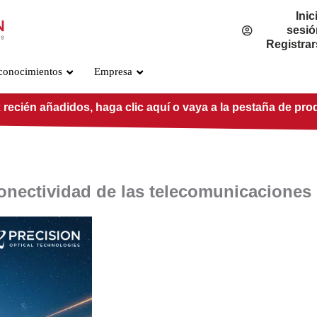
Inic
sesió
Registra
conocimientos
Empresa
 recién añadidos, haga clic aquí o vaya a la pestaña de pro
onectividad de las telecomunicaciones 
Estándar OSFP800
PRE-O800-IB-2DR4
PRE-O800-IB-2VR4
PRE-O800-IB-VR8