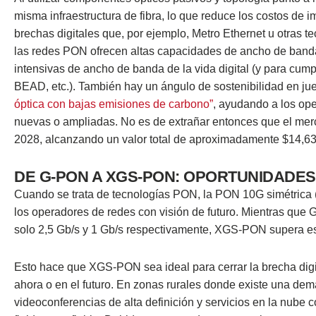
misma infraestructura de fibra, lo que reduce los costos de 
brechas digitales que, por ejemplo, Metro Ethernet u otras 
las redes PON ofrecen altas capacidades de ancho de ban
intensivas de ancho de banda de la vida digital (y para cu
BEAD, etc.). También hay un ángulo de sostenibilidad en j
óptica con bajas emisiones de carbono”
, ayudando a los op
nuevas o ampliadas. No es de extrañar entonces que el m
2028, alcanzando un valor total de aproximadamente $14,63 
DE G-PON A XGS-PON: OPORTUNIDADES
Cuando se trata de tecnologías PON, la PON 10G simétrica
los operadores de redes con visión de futuro. Mientras qu
solo 2,5 Gb/s y 1 Gb/s respectivamente, XGS-PON supera es
Esto hace que XGS-PON sea ideal para cerrar la brecha digit
ahora o en el futuro. En zonas rurales donde existe una d
videoconferencias de alta definición y servicios en la nub