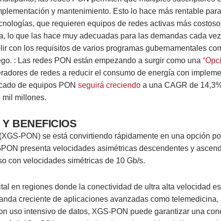
implementación y mantenimiento. Esto lo hace más rentable para
tecnologías, que requieren equipos de redes activas más costos
da, lo que las hace muy adecuadas para las demandas cada ve
mplir con los requisitos de varios programas gubernamentales 
uego. : Las redes PON están empezando a surgir como una
“Opc
eradores de redes a reducir el consumo de energía con implem
ercado de equipos PON
seguirá creciendo
a una CAGR de 14,3%
mil millones.
 Y BENEFICIOS
 (XGS-PON) se está convirtiendo rápidamente en una opción po
e GPON presenta velocidades asimétricas descendentes y ascen
o con velocidades simétricas de 10 Gb/s.
al en regiones donde la conectividad de ultra alta velocidad es
emanda creciente de aplicaciones avanzadas como telemedicina,
e con uso intensivo de datos, XGS-PON puede garantizar una con