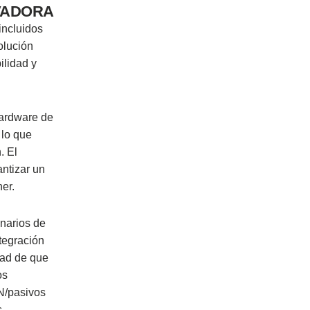
OVADORA
incluidos
olución
ilidad y
hardware de
 lo que
. El
ntizar un
er.
narios de
tegración
dad de que
os
DN/pasivos
s