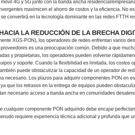
te móvil 4G y 5G junto con la banda ancha residencial/empresari
vergentes maximicen el ahorro de costos y la eficiencia. No es
convertirá en la tecnología dominante en las redes FTTH res
ACIA LA REDUCCIÓN DE LA BRECHA DIGI
mente XGS-PON), los operadores de redes enfrentan varios desa
de proveedores es una preocupación común. Debido a que much
adas y propietarias, los operadores pueden volverse rápidamen
pos y soporte. Cuando la flexibilidad es limitada, los costos o
ambién puede obstaculizar la capacidad de un operador de red
sea necesario. Los plazos para adquirir componentes PON en e
a que los retrasos en la entrega de equipos pueden obstaculiz
l tan necesario acceso a banda ancha en comunidades desaten
 que cualquier componente PON adquirido debe encajar perfecta
 menudo requiere experiencia técnica adicional y profunda que u