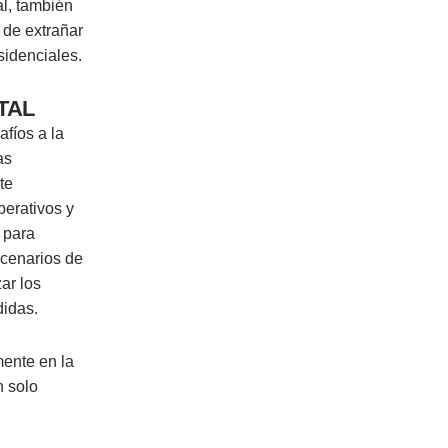
al, también
 de extrañar
idenciales.
TAL
fíos a la
as
te
perativos y
 para
scenarios de
ar los
didas.
mente en la
n solo