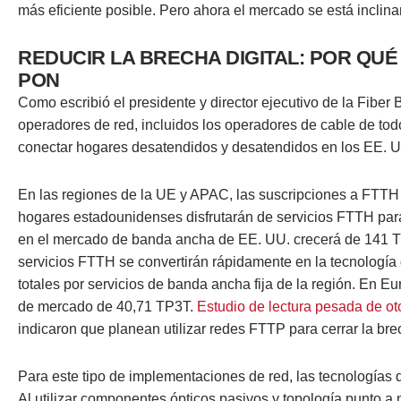
más eficiente posible. Pero ahora el mercado se está inclina
REDUCIR LA BRECHA DIGITAL: POR QU
PON
Como escribió el presidente y director ejecutivo de la Fibe
operadores de red, incluidos los operadores de cable de tod
conectar hogares desatendidos y desatendidos en los EE. UU
En las regiones de la UE y APAC, las suscripciones a FTTH
hogares estadounidenses disfrutarán de servicios FTTH para 
en el mercado de banda ancha de EE. UU. crecerá de 141 T
servicios FTTH se convertirán rápidamente en la tecnología 
totales por servicios de banda ancha fija de la región. En 
de mercado de 40,71 TP3T.
Estudio de lectura pesada de o
indicaron que planean utilizar redes FTTP para cerrar la brec
Para este tipo de implementaciones de red, las tecnologías 
Al utilizar componentes ópticos pasivos y topología punto a