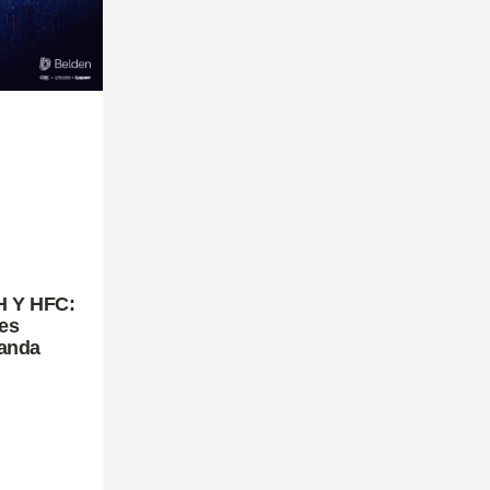
H Y HFC:
es
Banda