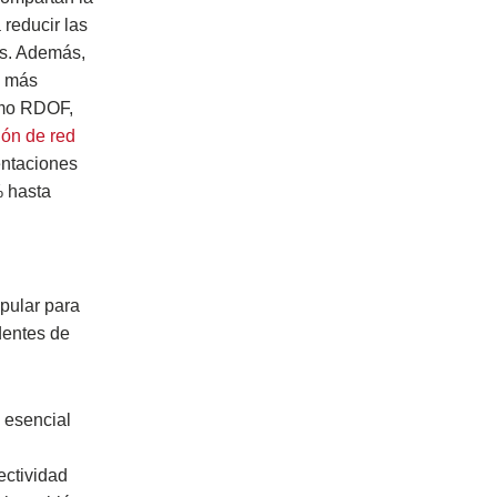
 reducir las
os. Además,
z más
como RDOF,
ión de red
entaciones
 hasta
pular para
dentes de
 esencial
ectividad