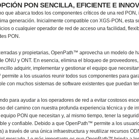
PCIÓN PON SENCILLA, EFICIENTE E INN
ano que abarca todos los componentes críticos de una red PON, 
última generación. Inicialmente compatible con XGS-PON, esta s
ios o cualquier operador de red de acceso una facilidad, flexib
edes PON.
 cerradas y propietarias, OpenPath™ aprovecha un modelo de 
de ONU y ONT. En esencia, elimina el bloqueo de proveedores,
ncillo adquirir, implementar y gestionar el equipo que necesitan
 permite a los usuarios reunir todos sus componentes para gara
ble con muchos sistemas de software existentes que puedan ten
do para ayudar a los operadores de red a evitar costosos esce
o del camino con nuestra profunda experiencia técnica y de in
 el equipo PON que necesitan y, al mismo tiempo, tener la seguri
ible y confiable. Debido a que OpenPath™ permite a los usuari
s) a través de una única infraestructura y reutilizar recursos O
as del mercado. Lo más importante es que OpenPath™ brinda a lo