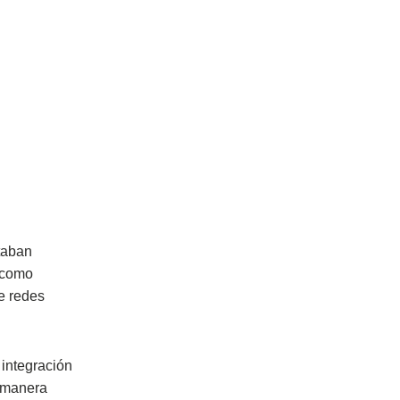
taban
, como
e redes
 integración
a manera