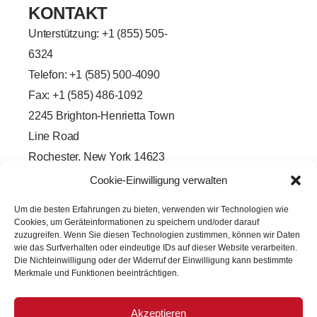
KONTAKT
Unterstützung: +
1 (855) 505-
6324
Telefon: +1 (585) 500-4090
Fax: +1 (585) 486-1092
2245 Brighton-Henrietta Town
Line Road
Rochester, New York 14623
F
L
T
Y
Cookie-Einwilligung verwalten
a
i
w
o
c
n
i
u
e
k
t
t
Um die besten Erfahrungen zu bieten, verwenden wir Technologien wie
b
e
t
u
Cookies, um Geräteinformationen zu speichern und/oder darauf
o
d
e
b
o
i
r
e
zuzugreifen. Wenn Sie diesen Technologien zustimmen, können wir Daten
k
n
wie das Surfverhalten oder eindeutige IDs auf dieser Website verarbeiten.
-
-
Die Nichteinwilligung oder der Widerruf der Einwilligung kann bestimmte
f
i
Merkmale und Funktionen beeinträchtigen.
n
Akzeptieren