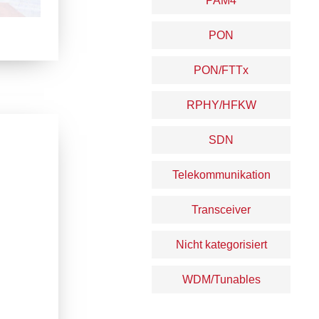
PAM4
PON
PON/FTTx
RPHY/HFKW
SDN
Telekommunikation
Transceiver
Nicht kategorisiert
WDM/Tunables