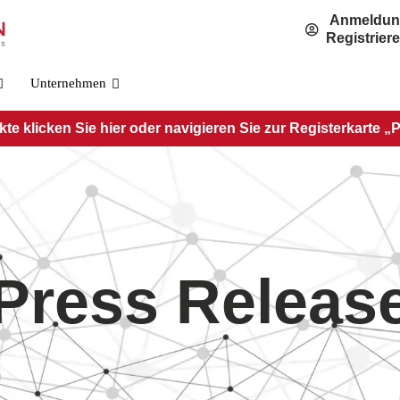
Anmeldu
Registrier
Unternehmen
e klicken Sie hier oder navigieren Sie zur Registerkarte „
 Press Releas
OSFP800-Standard
PRE-O800-IB-2DR4
PRE-O800-IB-2VR4
PRE-O800-IB-VR8