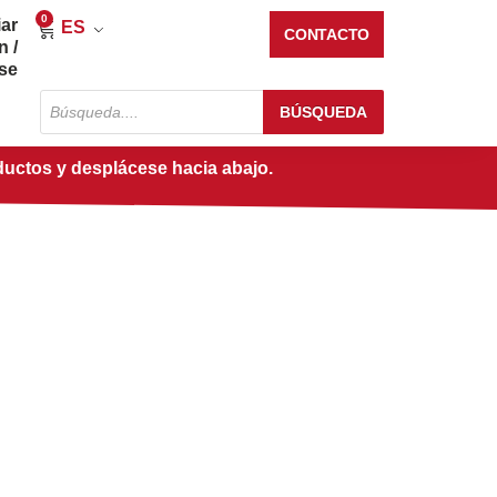
0
iar
Carrito
ES
CONTACTO
n /
rse
Búsqueda
BÚSQUEDA
de
productos
ductos y desplácese hacia abajo.