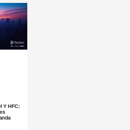
H Y HFC:
es
Banda