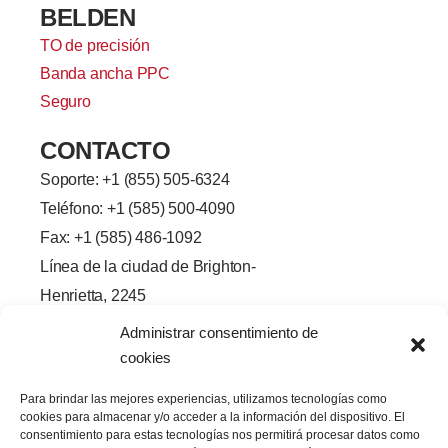
BELDEN
TO de precisión
Banda ancha PPC
Seguro
CONTACTO
Soporte: +
1 (855) 505-6324
Teléfono: +1 (585) 500-4090
Fax: +1 (585) 486-1092
Línea de la ciudad de Brighton-
Henrietta, 2245
Rochester, Nueva York 14623
Administrar consentimiento de
f
L
G
Y
cookies
a
i
o
o
c
n
r
u
e
k
j
T
Para brindar las mejores experiencias, utilizamos tecnologías como
b
e
e
u
cookies para almacenar y/o acceder a la información del dispositivo. El
o
d
o
b
o
I
e
consentimiento para estas tecnologías nos permitirá procesar datos como