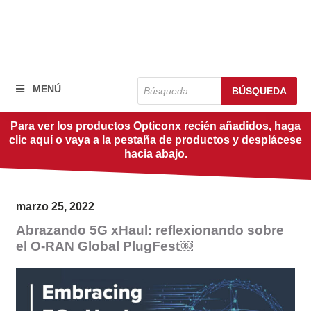
Búsqueda
MENÚ
BÚSQUEDA
de
productos
Para ver los productos Opticonx recién añadidos, haga
clic aquí o vaya a la pestaña de productos y desplácese
hacia abajo.
marzo 25, 2022
Abrazando 5G xHaul: reflexionando sobre
el O-RAN Global PlugFest￼