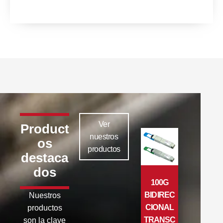
Ver
Product
nuestros
os
productos
destaca
dos
100G
BIDIREC
Nuestros
CIONAL
productos
TRANSC
son la clave