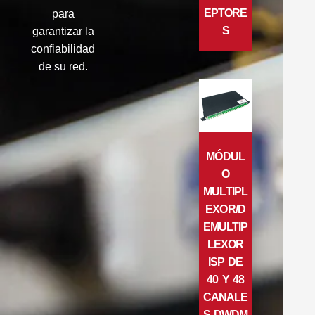
EPTORE
para
S
garantizar la
confiabilidad
de su red.
MÓDUL
O
MULTIPL
EXOR/D
EMULTIP
LEXOR
ISP DE
40 Y 48
CANALE
S DWDM