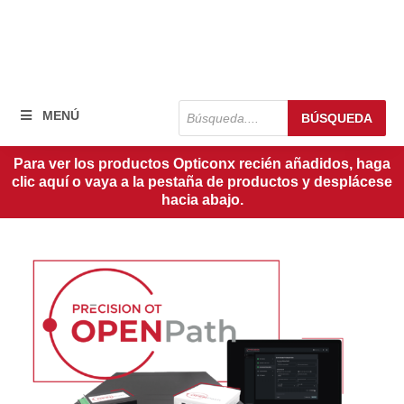
Búsqueda
MENÚ
BÚSQUEDA
de
productos
Para ver los productos Opticonx recién añadidos, haga
clic aquí o vaya a la pestaña de productos y desplácese
hacia abajo.