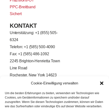
Präzisions-OT
PPC-Breitband
Sichert
KONTAKT
Unterstützung: +
1 (855) 505-
6324
Telefon: +1 (585) 500-4090
Fax: +1 (585) 486-1092
2245 Brighton-Henrietta Town
Line Road
Rochester, New York 14623
F
L
T
Y
Cookie-Einwilligung verwalten
a
i
w
o
c
n
i
u
e
k
t
t
Um die besten Erfahrungen zu bieten, verwenden wir Technologien wie
b
e
t
u
Cookies, um Geräteinformationen zu speichern und/oder darauf
o
d
e
b
o
i
r
e
zuzugreifen. Wenn Sie diesen Technologien zustimmen, können wir Daten
k
n
wie das Surfverhalten oder eindeutige IDs auf dieser Website verarbeiten.