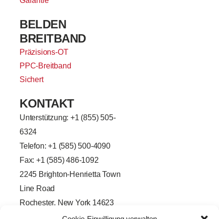
Garantie
BELDEN
BREITBAND
Präzisions-OT
PPC-Breitband
Sichert
KONTAKT
Unterstützung: +
1 (855) 505-
6324
Telefon: +1 (585) 500-4090
Fax: +1 (585) 486-1092
2245 Brighton-Henrietta Town
Line Road
Rochester, New York 14623
F
L
T
Y
Cookie-Einwilligung verwalten